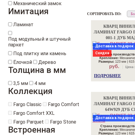
Механический замок
Имитация
СОРТИРОВАТЬ ПО:
Ламинат
КВАРЦ ВИНИ
ЛАМИНАТ FARGO П
001-1 ДУБ М
Под модульный и штучный
паркет
Доставка в подарок
Под плитку или камень
Скидка
Страна производств
Крепление:
Механиче
Ёлочкой
Дерево
Размеры:
123 мм | 615
руб.
Толщина в мм
Цена 
ПОДРОБНЕЕ
3,5 мм
4 мм
Коллекция
КВАРЦ ВИНИ
Fargo Classic
Fargo Comfort
ЛАМИНАТ FARGO П
64W929 ДУБ 
Fargo Comfort XXL
Доставка в подарок
Fargo Parquet
Fargo Stone
Страна производств
Встроенная
Крепление:
Механиче
Размеры:
123 мм | 615