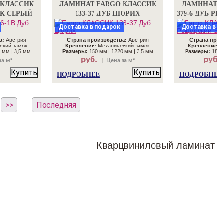
 КЛАССИК
ЛАМИНАТ FARGO КЛАССИК
ЛАМИНАТ
ИК СЕРЫЙ
133-37 ДУБ ЦЮРИХ
379-6 ДУБ
Доставка в подарок
Доставка в
а:
Австрия
Страна производства:
Австрия
Страна пр
ский замок
Крепление:
Механический замок
Крепление
 мм | 3,5 мм
Размеры:
150 мм | 1220 мм | 3,5 мм
Размеры:
18
руб.
руб
за м²
Цена за м²
Купить
Купить
ПОДРОБНЕЕ
ПОДРОБН
>>
Последняя
Кварцвиниловый ламинат 