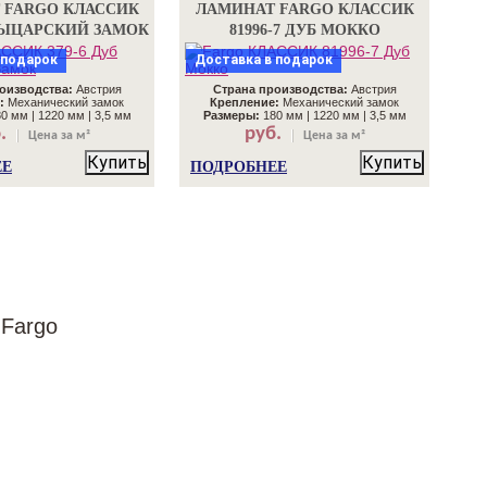
 FARGO КЛАССИК
ЛАМИНАТ FARGO КЛАССИК
 РЫЦАРСКИЙ ЗАМОК
81996-7 ДУБ МОККО
 подарок
Доставка в подарок
оизводства:
Австрия
Страна производства:
Австрия
:
Механический замок
Крепление:
Механический замок
0 мм | 1220 мм | 3,5 мм
Размеры:
180 мм | 1220 мм | 3,5 мм
.
руб.
Цена за м²
Цена за м²
Купить
Купить
ЕЕ
ПОДРОБНЕЕ
Fargo