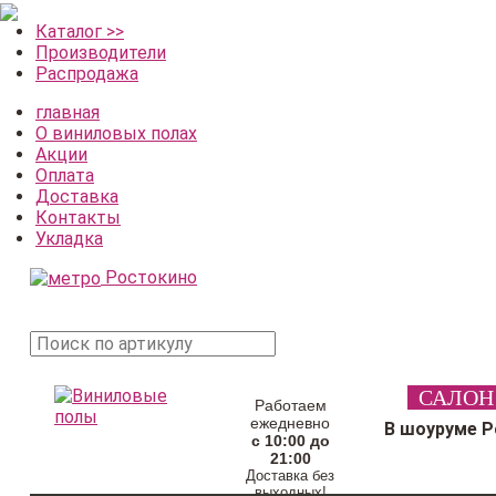
Каталог >>
Производители
Распродажа
главная
О виниловых полах
Акции
Оплата
Доставка
Контакты
Укладка
Ростокино
поиск
САЛОН
товара
Работаем
ежедневно
В шоуруме 
с 10:00 до
21:00
Доставка без
выходных!