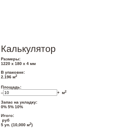
Калькулятор
Размеры:
1220 х 180 х 4 мм
В упаковке:
2
2.196 м
Площадь:
2
–
+
м
Запас на укладку:
0%
5%
10%
Итого:
руб
2
5
уп. (
10,000
м
)