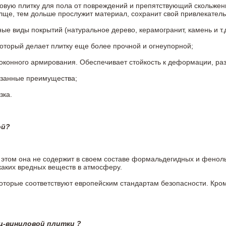
овую плитку для пола от повреждений и препятствующий скольжен
олще, тем дольше прослужит материал, сохранит свой привлекатель
 виды покрытий (натуральное дерево, керамогранит, камень и т.д
который делает плитку еще более прочной и огнеупорной;
конного армирования. Обеспечивает стойкость к деформации, разр
азанные преимущества;
зка.
ой?
ри этом она не содержит в своем составе формальдегидных и фено
каких вредных веществ в атмосферу.
 которые соответствуют европейским стандартам безопасности. К
ц-виниловой плитки ?