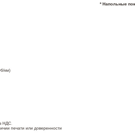
* Напольные по
б/км)
з НДС.
личии печати или доверенности