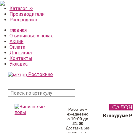
Каталог >>
Производители
Распродажа
главная
О виниловых полах
Акции
Оплата
Доставка
Контакты
Укладка
Ростокино
поиск
САЛОН
товара
Работаем
ежедневно
В шоуруме 
с 10:00 до
21:00
Доставка без
выходных!