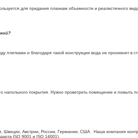
пользуется для придания планкам объемности и реалистичного вид
ткой?
у плитками и благодаря такой конструкции вода не проникнет в ст
вого напольного покрытия. Нужно проветрить помещение и помыть
ии, Швеции, Австрии, России, Германии, США . Наша компания кон
дарта ISO 9001 и ISO 14001).