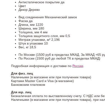
Антистатическое покрытие
да
Цвет
Декор
Дерево
Вид соединения
Механический замок
Фаска
да
Длина, мм
1220
Ширина, мм
180
Толщина, мм
4 мм
Толщина защитного слоя, мм
0,5
Метраж упаковки, м²
2,196
Штук в упаковке
10
Вес, кг
18,5
По Москве (1500 руб в пределах МКАД. За МКАД +65 ру
По России (1500 руб до любой ТК в пределах МКАД)
Подробная информация о доставке по
России
.
Для физ. лиц
Наличными (в магазине или при получении товара)
Картами Master Card и Visa (в магазине)
Банковским платежом
Для юр. лиц
Безналичная оплата по выставленному счету. С НДС или бе
Наличными (в магазине или при получении товара), при на