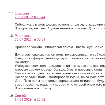
Кристина
:
26 01 2018г. в 19:44
Собрались с мужем делать ремонт, а там одно за другим 
Все просто, как лего. Я даже немного помогла. До этого б
Ростислав
:
30 07 2018г. в 00:59
Приобрел Vinilam - Виниловая плитка - цвета "Дуб Бремен
Долго сомневался, так как полы не выравнивал, и собира
Съездил к официальному дилеру, глянул на месте как выг
По итогу:
Укладывал сам, пол не выравнивал - несмотря на это, п
клеевым замком мороки больше. Углы и неровные стены - 
Сам материал действительно очень износостойкий, катал
После укладки пола - монтировали кухню, была куча бето
Итог: Пока полы полностью оправдывают ожидания, буду
умрет через полгода, или керамику, с которой мало того 
Всем виниловую плитку :)
Сергей
:
14 03 2019г. в 23:02