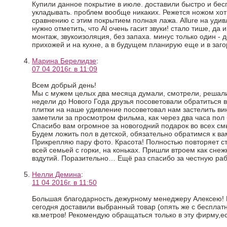
Купили данное покрытие в июле. доставили быстро и бес
укладывать. проблем вообще никаких. Режется ножом хот
сравнению с этим покрытием полная лажа. Allure на удивл
нужно отметить, что Al очень гасит звуки! стало тише, да
монтаж, звукоизоляция, без запаха. минус только один - 
прихожей и на кухне, а в будущем планирую еще и в заг
Марина Берелидзе
:
07 04 2016г. в 11:09
Всем добрый день!
Мы с мужем целых два месяца думали, смотрели, решали,
недели до Нового Года друзья посоветовали обратиться 
плитки на наше удивление посоветовал нам застелить вин
заметили за просмотром фильма, как через два часа пол 
Спасибо вам огромное за новогодний подарок во всех см
Будем ложить пол в детской, обязательно обратимся к ва
Прикрепляю пару фото. Красота! Полностью повторяет стр
всей семьей с горки, на коньках. Пришли втроем как снеж
вздутий. Поразительно… Ещё раз спасибо за честную раб
Нелли Демина
:
11 04 2016г. в 11:50
Большая благодарность дежурному менеджеру Алексею! В
сегодня доставили выбранный товар (опять же с бесплатно
кв.метров! Рекомендую обращаться только в эту фирму,ес