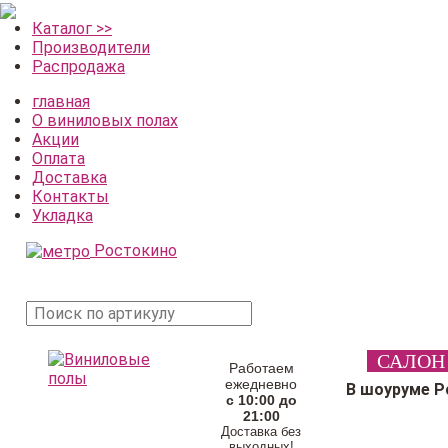
Каталог >>
Производители
Распродажа
главная
О виниловых полах
Акции
Оплата
Доставка
Контакты
Укладка
Ростокино
поиск
САЛОН
товара
Работаем
ежедневно
В шоуруме Р
с 10:00 до
21:00
Доставка без
выходных!