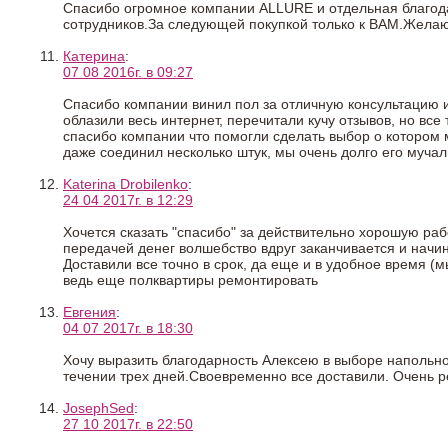
Спасибо огромное компании ALLURE и отдельная благод
сотрудников.За следующей покупкой только к ВАМ.Желаю
Катерина
:
07 08 2016г. в 09:27
Спасибо компании винил пол за отличную консультацию и
облазили весь интернет, перечитали кучу отзывов, но вс
спасибо компании что помогли сделать выбор о котором 
даже соединил несколько штук, мы очень долго его мучали)
Katerina Drobilenko
:
24 04 2017г. в 12:29
Хочется сказать "спасибо" за действительно хорошую раб
передачей денег волшебство вдруг заканчивается и начина
Доставили все точно в срок, да еще и в удобное время (м
ведь еще полквартиры ремонтировать
Евгения
:
04 07 2017г. в 18:30
Хочу выразить благодарность Алексею в выборе напольно
течении трех дней.Своевременно все доставили. Очень р
JosephSed
:
27 10 2017г. в 22:50