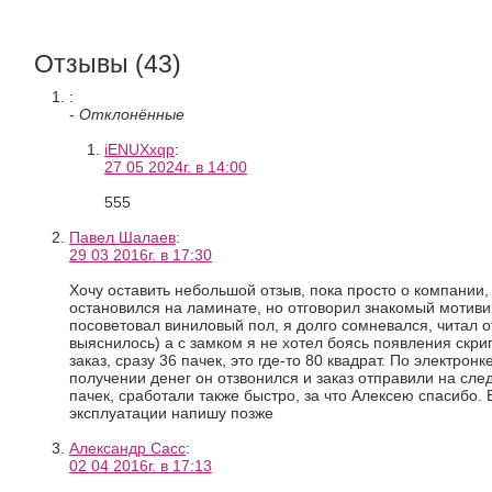
Отзывы (43)
:
-
Отклонённые
iENUXxqp
:
27 05 2024г. в 14:00
555
Павел Шалаев
:
29 03 2016г. в 17:30
Хочу оставить небольшой отзыв, пока просто о компании,
остановился на ламинате, но отговорил знакомый мотивир
посоветовал виниловый пол, я долго сомневался, читал о
выяснилось) а с замком я не хотел боясь появления скри
заказ, сразу 36 пачек, это где-то 80 квадрат. По элект
получении денег он отзвонился и заказ отправили на сл
пачек, сработали также быстро, за что Алексею спасибо
эксплуатации напишу позже
Александр Сасс
:
02 04 2016г. в 17:13