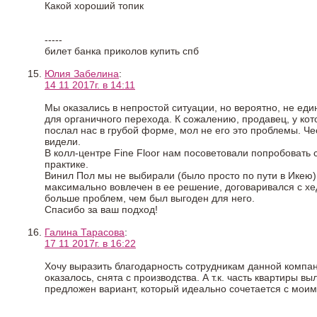
Какой хороший топик
-----
билет банка приколов купить спб
Юлия Забелина
:
14 11 2017г. в 14:11
Мы оказались в непростой ситуации, но вероятно, не еди
для органичного перехода. К сожалению, продавец, у кот
послал нас в грубой форме, мол не его это проблемы. Че
видели.
В колл-центре Fine Floor нам посоветовали попробовать с
практике.
Винил Пол мы не выбирали (было просто по пути в Икею),
максимально вовлечен в ее решение, договаривался с хед
больше проблем, чем был выгоден для него.
Спасибо за ваш подход!
Галина Тарасова
:
17 11 2017г. в 16:22
Хочу выразить благодарность сотрудникам данной компан
оказалось, снята с производства. А т.к. часть квартиры 
предложен вариант, который идеально сочетается с моим