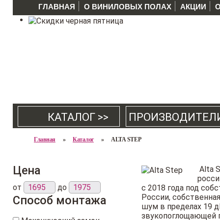
ГЛАВНАЯ
О ВИНИЛОВЫХ ПОЛАХ
АКЦИИ
КАТАЛОГ >>
ПРОИЗВОДИТЕЛ
Главная
»
Каталог
»
ALTA STEP
Цена
Alta 
росси
от
до
с 2018 года под соб
России, собственная
Способ монтажа
шум в пределах 19 д
звукопоглощающей по