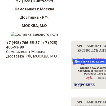
+7 (925) 406-93-99
Самовывоз г.Москва
Доставка - РФ,
МОСКВА, М.О
+7 (495) 766-55-37
|
+7 (925)
SPC ЛАМИНАТ AL
406-93-99
SPC8806 ДУБ А
Самовывоз: г.Москва
Доставка: РФ, МОСКВА, М.О
Доставка в подарок
Страна производст
Крепление:
Механичес
Размеры:
180 | 12
руб.
Цена з
ПОДРОБНЕЕ
SPC ЛАМИНАТ AL