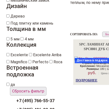
Механический замок
теплым, по нему при
Дизайн
Дерево
Под плитку или камень
Толщина в мм
СОРТИРОВАТЬ ПО:
5 мм
4 мм
Коллекция
SPC ЛАМИНАТ AL
SPC8801 ДУБ 
Excelente
Excelente Arriba
Доставка в подарок
Magnifico
Perfecto
Roca
Страна производст
Встроенная
Крепление:
Механичес
Размеры:
180 | 12
руб.
подложка
Цена з
ПОДРОБНЕЕ
да
Сбросить фильтр
+7 (495) 766-55-37