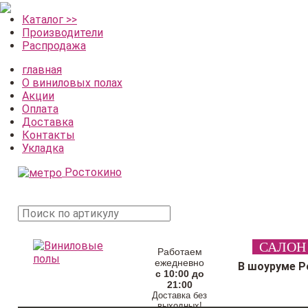
Каталог >>
Производители
Распродажа
главная
О виниловых полах
Акции
Оплата
Доставка
Контакты
Укладка
Ростокино
поиск
САЛОН
товара
Работаем
ежедневно
В шоуруме Р
с 10:00 до
21:00
Доставка без
выходных!