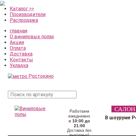
Каталог >>
Производители
Распродажа
главная
О виниловых полах
Акции
Оплата
Доставка
Контакты
Укладка
Ростокино
поиск
САЛОН
товара
Работаем
ежедневно
В шоуруме Р
с 10:00 до
21:00
Доставка без
выходных!