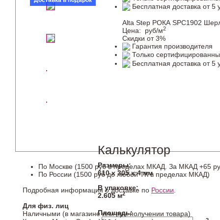
Доставка в подарок
Бесплатная доставка от 5 
Alta Step РОКА SPC1902 Шер
2
Цена:
руб/м
Скидки от 3%
Гарантия производителя
Только сертифицированны
Бесплатная доставка от 5 
Калькулятор
Размеры:
По Москве (1500 руб в пределах МКАД. За МКАД +65 ру
610 х 305 х 4 мм
По России (1500 руб до любой ТК в пределах МКАД)
В упаковке:
Подробная информация о доставке по
России
.
2
2.605 м
Для физ. лиц
Площадь:
Наличными (в магазине или при получении товара)