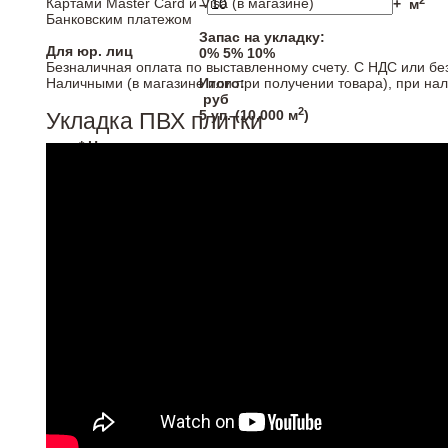
2
Картами Master Card и Visa (в магазине)
–
+
м
Банковским платежом
Запас на укладку:
Для юр. лиц
0%
5%
10%
Безналичная оплата по выставленному счету. С НДС или бе
Наличными (в магазине или при получении товара), при на
Итого:
руб
2
5
уп. (
10,000
м
)
Укладка ПВХ плитки
* Напольные покрытия продаются кратно упаковка