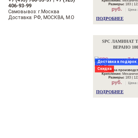
Крепление:
Механиче
Размеры:
183 | 122
406-93-99
руб.
Цена 
Самовывоз: г.Москва
Доставка: РФ, МОСКВА, М.О
ПОДРОБНЕЕ
SPC ЛАМИНАТ 
ВЕРАНО 100
Доставка в подарок
Скидка
Страна производст
Крепление:
Механиче
Размеры:
183 | 122
руб.
Цена 
ПОДРОБНЕЕ