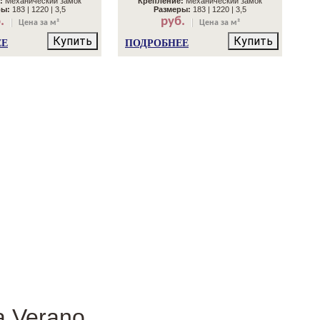
:
Механический замок
Крепление:
Механический замок
ры:
183 | 1220 | 3,5
Размеры:
183 | 1220 | 3,5
.
руб.
Цена за м²
Цена за м²
Купить
Купить
ЕЕ
ПОДРОБНЕЕ
a Verano