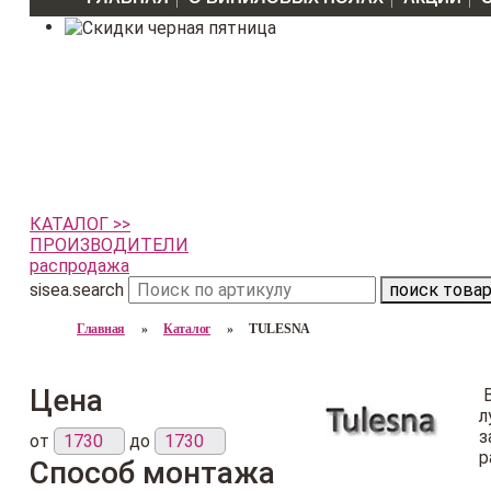
КАТАЛОГ >>
ПРОИЗВОДИТЕЛИ
распродажа
sisea.search
поиск това
Главная
»
Каталог
»
TULESNA
Цена
л
з
от
до
р
Способ монтажа