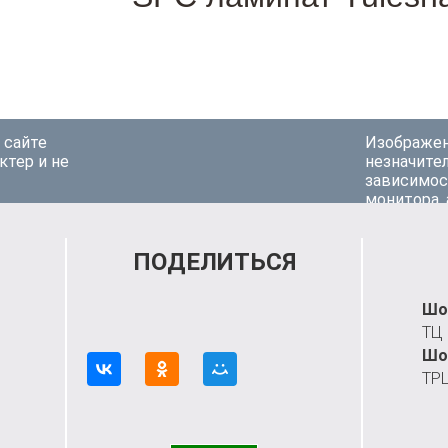
 сайте
Изображен
актер и не
незначител
зависимос
монитора,
ПОДЕЛИТЬСЯ
Шо
ТЦ
Шо
ТРЦ