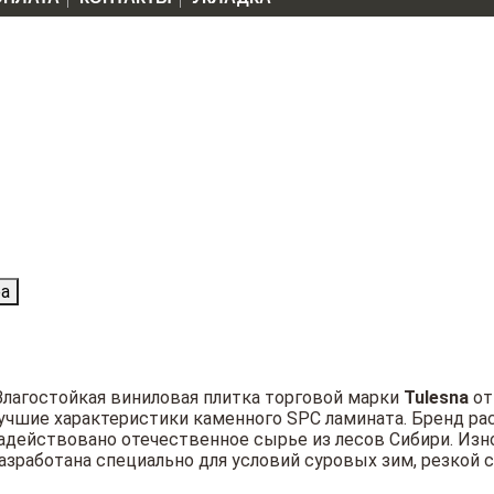
ра
Влагостойкая виниловая плитка торговой
марки
Tulesna
от
учшие
характеристики каменного SPC ламината.
Бренд ра
адействовано отечественное сырье из лесов Сибири. Изн
азработана специально для условий суровых зим, резкой