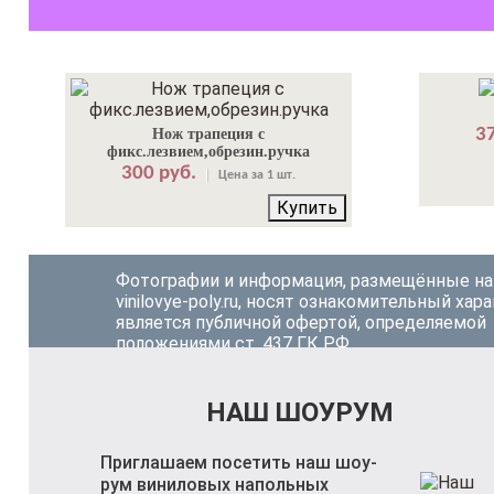
37
Нож трапеция с
фикс.лезвием,обрезин.ручка
300 руб.
Цена за 1 шт.
Купить
Фотографии и информация, размещённые на
vinilovye-poly.ru, носят ознакомительный хара
является публичной офертой, определяемой
положениями ст. 437 ГК РФ.
НАШ ШОУРУМ
Приглашаем посетить наш шоу-
рум виниловых напольных