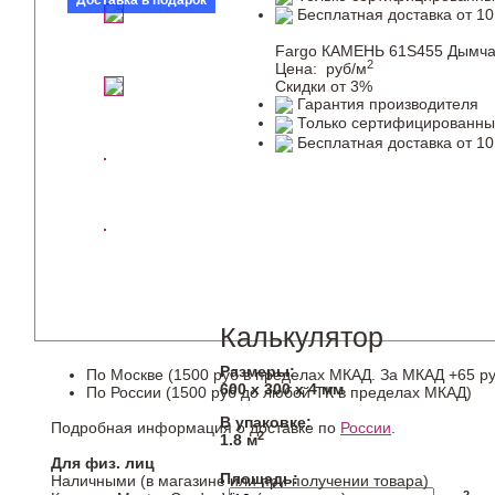
Доставка в подарок
Бесплатная доставка от 10
Fargo КАМЕНЬ 61S455 Дымча
2
Цена:
руб/м
Скидки от 3%
Гарантия производителя
Только сертифицированны
Бесплатная доставка от 10
Калькулятор
Размеры:
По Москве (1500 руб в пределах МКАД. За МКАД +65 ру
600 х 300 х 4 мм
По России (1500 руб до любой ТК в пределах МКАД)
В упаковке:
Подробная информация о доставке по
России
.
2
1.8 м
Для физ. лиц
Площадь:
Наличными (в магазине или при получении товара)