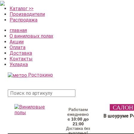
Каталог >>
Производители
Распродажа
главная
О виниловых полах
Акции
Оплата
Доставка
Контакты
Укладка
Ростокино
поиск
САЛОН
товара
Работаем
ежедневно
В шоуруме Р
с 10:00 до
21:00
Доставка без
выходных!