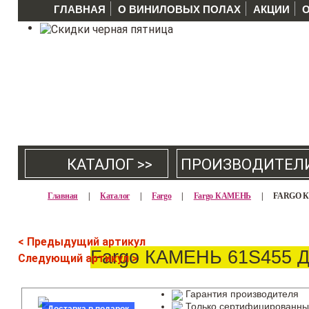
ГЛАВНАЯ
О ВИНИЛОВЫХ ПОЛАХ
АКЦИИ
КАТАЛОГ >>
ПРОИЗВОДИТЕЛ
Главная
|
Каталог
|
Fargo
|
Fargo КАМЕНЬ
|
FARGO 
< Предыдущий артикул
Fargo КАМЕНЬ 61S455 
Следующий артикул >
Гарантия производителя
Только сертифицированны