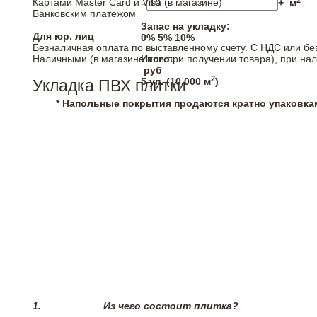
2
Картами Master Card и Visa (в магазине)
–
+
м
Банковским платежом
Запас на укладку:
Для юр. лиц
0%
5%
10%
Безналичная оплата по выставленному счету. С НДС или бе
Наличными (в магазине или при получении товара), при на
Итого:
руб
2
5
уп. (
10,000
м
)
Укладка ПВХ плитки
* Напольные покрытия продаются кратно упаковка
1.
Из чего состоит плитка?