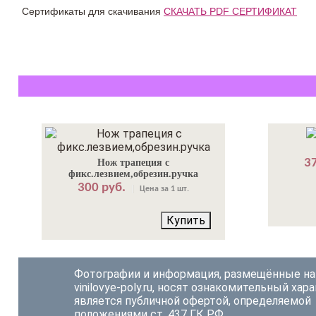
Сертификаты для скачивания
СКАЧАТЬ PDF СЕРТИФИКАТ
37
Нож трапеция с
фикс.лезвием,обрезин.ручка
300 руб.
Цена за 1 шт.
Купить
Фотографии и информация, размещённые на
vinilovye-poly.ru, носят ознакомительный хара
является публичной офертой, определяемой
положениями ст. 437 ГК РФ.