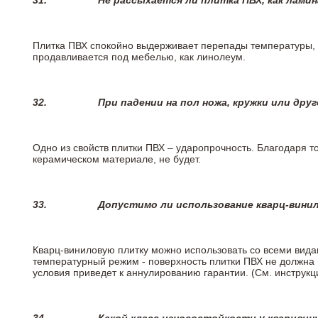
31.
Не рассыхается ли плитка ПВХ, как лами
Плитка ПВХ спокойно выдерживает перепады температуры, т.
продавливается под мебелью, как линолеум.
32.
При падении на пол ножа, кружки или дру
Одно из свойств плитки ПВХ – ударопрочность. Благодаря то
керамическом материале, не будет.
33.
Допустимо ли использование кварц-вини
Кварц-виниловую плитку можно использовать со всеми вида
температурный режим - поверхность плитки ПВХ не должна 
условия приведет к аннулированию гарантии. (См. инструк