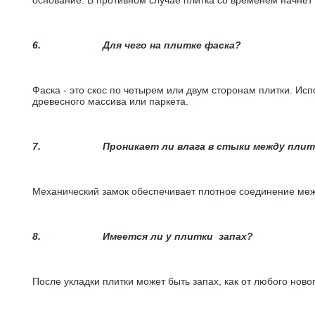
основание. В противном случае плитка со временем начнет
6.
Для чего на плитке
фаска?
Фаска - это скос по четырем или двум сторонам плитки. Ис
древесного массива или паркета.
7.
Проникает ли влага в стыки между пли
Механический замок обеспечивает плотное соединение межд
8.
Имеется ли у плитки
запах?
После укладки плитки может быть запах, как от любого но