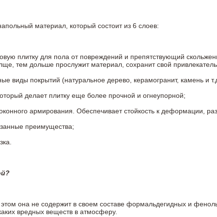
напольный материал, который состоит из 6 слоев:
овую плитку для пола от повреждений и препятствующий скольжен
олще, тем дольше прослужит материал, сохранит свой привлекатель
 виды покрытий (натуральное дерево, керамогранит, камень и т.д
который делает плитку еще более прочной и огнеупорной;
конного армирования. Обеспечивает стойкость к деформации, разр
азанные преимущества;
зка.
ой?
ри этом она не содержит в своем составе формальдегидных и фено
каких вредных веществ в атмосферу.