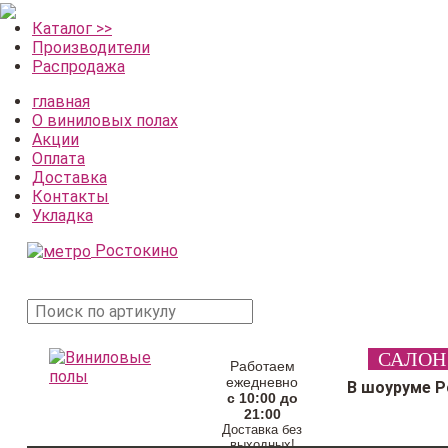
Каталог >>
Производители
Распродажа
главная
О виниловых полах
Акции
Оплата
Доставка
Контакты
Укладка
Ростокино
поиск
САЛОН
товара
Работаем
ежедневно
В шоуруме 
с 10:00 до
21:00
Доставка без
выходных!