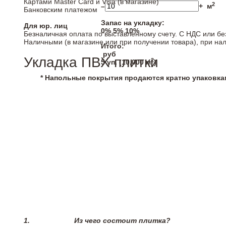
Картами Master Card и Visa (в магазине)
2
–
+
м
Банковским платежом
Запас на укладку:
Для юр. лиц
0%
5%
10%
Безналичная оплата по выставленному счету. С НДС или бе
Наличными (в магазине или при получении товара), при на
Итого:
руб
Укладка ПВХ плитки
2
5
уп. (
10,000
м
)
* Напольные покрытия продаются кратно упаковка
1.
Из чего состоит плитка?