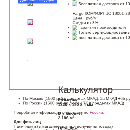
Доставка в подарок
Бесплатная доставка от 10
Fargo КОМФОРТ JC 18001-28
2
Цена:
руб/м
Скидки от 3%
Гарантия производителя
Только сертифицированны
Бесплатная доставка от 10
Калькулятор
По Москве (1500 руб в пределах МКАД. За МКАД +65 ру
Размеры:
По России (1500 руб до любой ТК в пределах МКАД)
1220 х 180 х 4 мм
Подробная информация о доставке по
России
.
В упаковке:
2
2.196 м
Для физ. лиц
Наличными (в магазине или при получении товара)
Площадь: