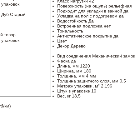
Класс нагрузки
42
 упаковок
Поверхность (на ощупь)
рельефная
Подходит для укладки в ванной
да
 Дуб Старый
Укладка на пол c подогревом
да
Водостойкость
Да
Встроенная подложка
нет
Тональность
й товар
Антистатическое покрытие
да
 упаковок
Цвет
Декор
Дерево
Вид соединения
Механический замок
Фаска
да
Длина, мм
1220
Ширина, мм
180
Толщина, мм
4 мм
Толщина защитного слоя, мм
0,5
Метраж упаковки, м²
2,196
Штук в упаковке
10
Вес, кг
18,5
б/км)