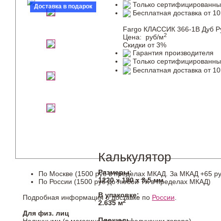
Только сертифицированны
Доставка в подарок
Бесплатная доставка от 10
Fargo КЛАССИК 366-1В Дуб Р
2
Цена:
руб/м
Скидки от 3%
Гарантия производителя
Только сертифицированны
Бесплатная доставка от 10
Калькулятор
Размеры:
По Москве (1500 руб в пределах МКАД. За МКАД +65 ру
1220 х 180 х 3,5 мм
По России (1500 руб до любой ТК в пределах МКАД)
В упаковке:
Подробная информация о доставке по
России
.
2
2.635 м
Для физ. лиц
Площадь: