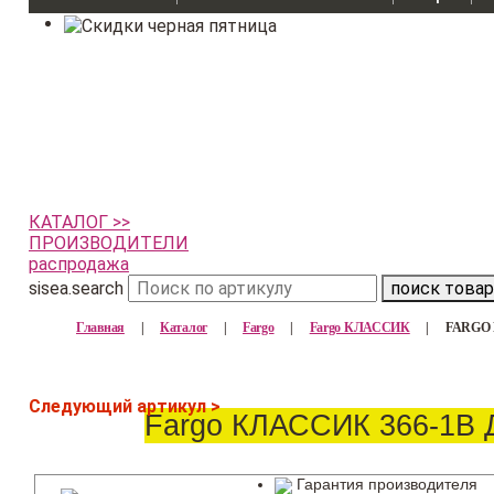
КАТАЛОГ >>
ПРОИЗВОДИТЕЛИ
распродажа
sisea.search
поиск товар
Главная
|
Каталог
|
Fargo
|
Fargo КЛАССИК
|
FARGO 
Следующий артикул >
Fargo КЛАССИК 366-1В 
Гарантия производителя