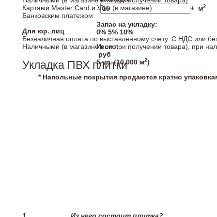
Наличными (в магазине или при получении товара)
2
Картами Master Card и Visa (в магазине)
–
+
м
Банковским платежом
Запас на укладку:
Для юр. лиц
0%
5%
10%
Безналичная оплата по выставленному счету. С НДС или бе
Наличными (в магазине или при получении товара), при на
Итого:
руб
2
5
уп. (
10,000
м
)
Укладка ПВХ плитки
* Напольные покрытия продаются кратно упаковка
1.
Из чего состоит плитка?