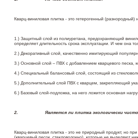
Кварц-виниловая плитка - это гетерогенный (разнородный) 
1.) Защитный слой из полиуретана, предохраняющий винил
определяет длительность срока эксплуатации. И чем она т
2.)
Декоративный слой, качественно имитирующий популярные
3.)
Основной слой – ПВХ с добавлением кварцевого песка, 
4.)
Специальный балансовый слой, состоящий из стекловоло
5.)
Дополнительный слой ПВХ с кварцем, закрепляющий ук
6.)
Базовый слой-подложка, на него ложится основная нагру
2.
Является ли плитка экологически чист
Кварц-виниловая плитка - это не природный продукт, но п
(кварцевый песок, стекловолокно), которые не выделяют ни