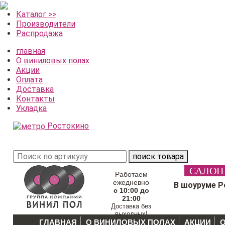
Каталог >>
Производители
Распродажа
главная
О виниловых полах
Акции
Оплата
Доставка
Контакты
Укладка
Ростокино
поиск товара
САЛОН
Работаем
ежедневно
В шоуруме Р
с 10:00 до
21:00
Доставка без
выходных!
ГЛАВНАЯ
О ВИНИЛОВЫХ ПОЛАХ
АКЦИИ