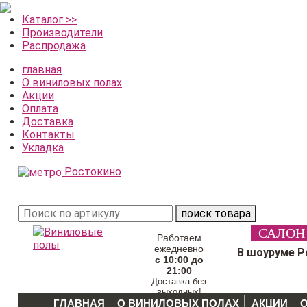
Каталог >>
Производители
Распродажа
главная
О виниловых полах
Акции
Оплата
Доставка
Контакты
Укладка
Ростокино
поиск товара
САЛОН
Работаем
ежедневно
В шоуруме Р
с 10:00 до
21:00
Доставка без
выходных!
ГЛАВНАЯ
О ВИНИЛОВЫХ ПОЛАХ
АКЦИИ