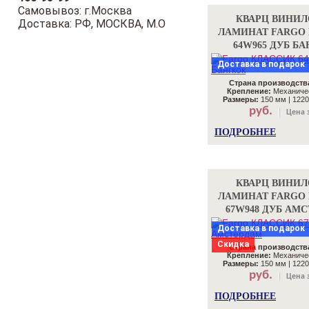
Самовывоз: г.Москва
КВАРЦ ВИНИ
Доставка: РФ, МОСКВА, М.О
ЛАМИНАТ FARGO
64W965 ДУБ Б
Доставка в подарок
Страна производств
Крепление:
Механичес
Размеры:
150 мм | 1220
руб.
Цена з
ПОДРОБНЕЕ
КВАРЦ ВИНИ
ЛАМИНАТ FARGO
67W948 ДУБ АМ
Доставка в подарок
Скидка
Страна производств
Крепление:
Механичес
Размеры:
150 мм | 1220
руб.
Цена з
ПОДРОБНЕЕ