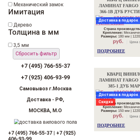
Механический замок
ЛАМИНАТ FARGO
Имитация
366-1В ДУБ РУСТ
Доставка в подарок
Дерево
Страна производств
Толщина в мм
Крепление:
Механичес
Размеры:
180 мм | 1220
руб.
Цена з
3,5 мм
ПОДРОБНЕЕ
Сбросить фильтр
+7 (495) 766-55-37
КВАРЦ ВИНИ
+7 (925) 406-93-99
ЛАМИНАТ FARGO
385-1 ДУБ МА
Самовывоз г.Москва
Доставка в подарок
Доставка - РФ,
Скидка
Страна производств
Крепление:
Механичес
МОСКВА, М.О
Размеры:
150 мм | 1220
руб.
Цена з
ПОДРОБНЕЕ
+7 (495) 766-55-37
|
+7 (925)
406-93-99