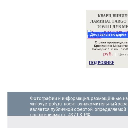
КВАРЦ ВИНИ
ЛАМИНАТ FARGO
70W921 ДУБ М
Доставка в подарок
Страна производств
Крепление:
Механичес
Размеры:
150 мм | 1220
руб.
Цена з
ПОДРОБНЕЕ
Фотографии и информация, размещённые на
vinilovye-poly.ru, носят ознакомительный хара
является публичной офертой, определяемой
положениями ст. 437 ГК РФ.