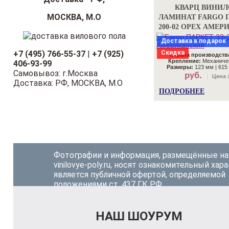
КВАРЦ ВИНИ
МОСКВА, М.О
ЛАМИНАТ FARGO П
200-02 ОРЕХ АМЕ
Доставка в подарок
+7 (495) 766-55-37
|
+7 (925)
Скидка
Страна производств
Крепление:
Механичес
406-93-99
Размеры:
123 мм | 615 
Самовывоз: г.Москва
руб.
Цена з
Доставка: РФ, МОСКВА, М.О
ПОДРОБНЕЕ
Фотографии и информация, размещённые на
vinilovye-poly.ru, носят ознакомительный хара
является публичной офертой, определяемой
положениями ст. 437 ГК РФ.
НАШ ШОУРУМ