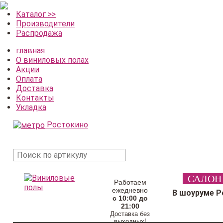
Каталог >>
Производители
Распродажа
главная
О виниловых полах
Акции
Оплата
Доставка
Контакты
Укладка
Ростокино
поиск
САЛОН
товара
Работаем
ежедневно
В шоуруме Р
с 10:00 до
21:00
Доставка без
выходных!