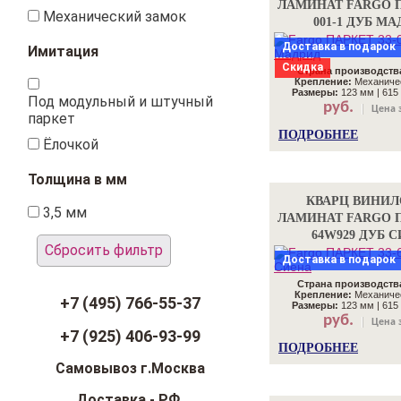
ЛАМИНАТ FARGO П
Механический замок
001-1 ДУБ М
Доставка в подарок
Имитация
Скидка
Страна производств
Крепление:
Механичес
Размеры:
123 мм | 615 
Под модульный и штучный
руб.
Цена з
паркет
ПОДРОБНЕЕ
Ёлочкой
Толщина в мм
КВАРЦ ВИНИ
3,5 мм
ЛАМИНАТ FARGO П
64W929 ДУБ 
Сбросить фильтр
Доставка в подарок
Страна производств
Крепление:
Механичес
+7 (495) 766-55-37
Размеры:
123 мм | 615 
руб.
Цена з
+7 (925) 406-93-99
ПОДРОБНЕЕ
Самовывоз г.Москва
Доставка - РФ,