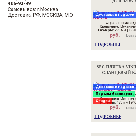
ДУБ АЛЯС
406-93-99
Самовывоз: г.Москва
Доставка: РФ, МОСКВА, М.О
Доставка в подарок
Страна производс
Крепление:
Механичес
Размеры:
225 мм | 1220
руб.
Цена з
ПОДРОБНЕЕ
SPC ПЛИТКА VINI
СЛАНЦЕВЫЙ К
Доставка в подарок
Подъем бесплатно
Страна производс
Крепление:
Механичес
Скидка
Размеры:
470 мм | 940
руб.
Цена з
ПОДРОБНЕЕ