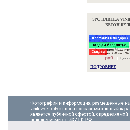
SPC ПЛИТКА VINI
БЕТОН БЕ
Доставка в подарок
Подъем бесплатно
Страна производс
Крепление:
Механичес
Скидка
Размеры:
470 мм | 940
руб.
Цена з
ПОДРОБНЕЕ
Фотографии и информация, размещённые на
vinilovye-poly.ru, носят ознакомительный хара
является публичной офертой, определяемой
положениями ст. 437 ГК РФ.