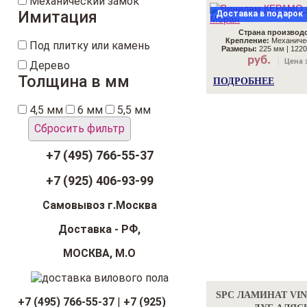
Механический замок
Имитация
Доставка в подарок
Страна производс
Крепление:
Механичес
Под плитку или камень
Размеры:
225 мм | 1220
руб.
Цена з
Дерево
Толщина в мм
ПОДРОБНЕЕ
4,5 мм
6 мм
5,5 мм
Сбросить фильтр
+7 (495) 766-55-37
+7 (925) 406-93-99
Самовывоз г.Москва
Доставка - РФ,
МОСКВА, М.О
SPC ЛАМИНАТ VIN
+7 (495) 766-55-37
|
+7 (925)