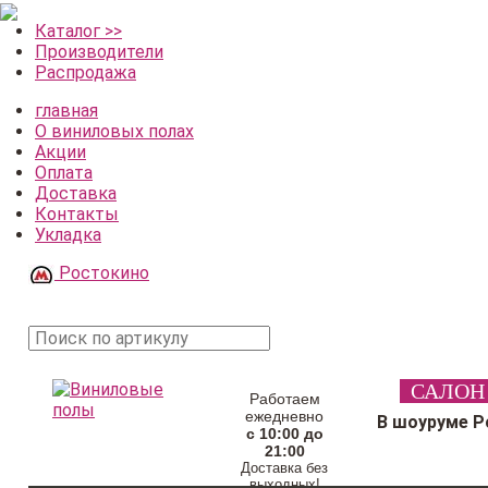
Каталог >>
Производители
Распродажа
главная
О виниловых полах
Акции
Оплата
Доставка
Контакты
Укладка
Ростокино
поиск
САЛОН
товара
Работаем
ежедневно
В шоуруме Р
с 10:00 до
21:00
Доставка без
выходных!