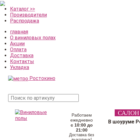
Каталог >>
Производители
Распродажа
главная
О виниловых полах
Акции
Оплата
Доставка
Контакты
Укладка
Ростокино
поиск
САЛОН
товара
Работаем
ежедневно
В шоуруме Р
с 10:00 до
21:00
Доставка без
выходных!