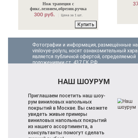
37
Нож трапеция с
фикс.лезвием,обрезин.ручка
300 руб.
Цена за 1 шт.
Купить
Фотографии и информация, размещённые на
vinilovye-poly.ru, носят ознакомительный хара
является публичной офертой, определяемой
положениями ст. 437 ГК РФ.
НАШ ШОУРУМ
Приглашаем посетить наш шоу-
рум виниловых напольных
покрытий в Москве. Вы сможете
увидеть живые примеры
виниловых напольных покрытий
из нашего ассортимента, а
консультанты помогут сделать