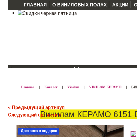
ГЛАВНАЯ
О ВИНИЛОВЫХ ПОЛАХ
АКЦИИ
КАТАЛОГ >>
ПРОИЗВОДИТЕЛ
Главная
|
Каталог
|
Vinilam
|
VINILAM КЕРАМО
|
ВИ
< Предыдущий артикул
Винилам КЕРАМО 6151-
Следующий артикул >
Доставка в подарок