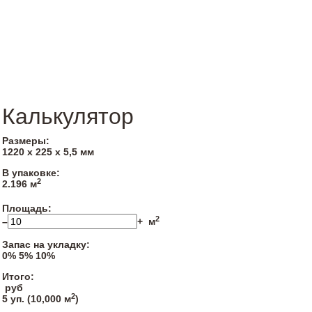
Калькулятор
Размеры:
1220 х 225 х 5,5 мм
В упаковке:
2
2.196 м
Площадь:
2
–
+
м
Запас на укладку:
0%
5%
10%
Итого:
руб
2
5
уп. (
10,000
м
)