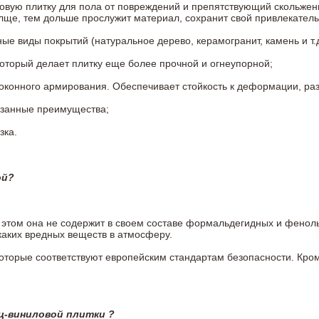
овую плитку для пола от повреждений и препятствующий скольжен
олще, тем дольше прослужит материал, сохранит свой привлекатель
 виды покрытий (натуральное дерево, керамогранит, камень и т.д
который делает плитку еще более прочной и огнеупорной;
конного армирования. Обеспечивает стойкость к деформации, разр
азанные преимущества;
зка.
ой?
ри этом она не содержит в своем составе формальдегидных и фено
каких вредных веществ в атмосферу.
 которые соответствуют европейским стандартам безопасности. К
ц-виниловой плитки ?