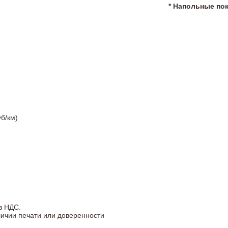
* Напольные по
б/км)
з НДС.
личии печати или доверенности