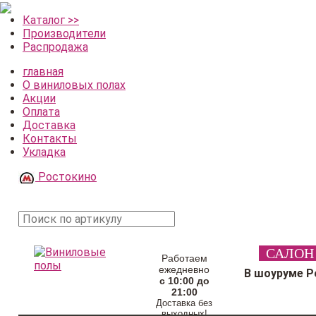
Каталог >>
Производители
Распродажа
главная
О виниловых полах
Акции
Оплата
Доставка
Контакты
Укладка
Ростокино
поиск
САЛОН
товара
Работаем
ежедневно
В шоуруме Р
с 10:00 до
21:00
Доставка без
выходных!