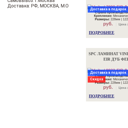
Самовывоз: г.Москва
Доставка: РФ, МОСКВА, М.О
Доставка в подарок
Страна производств
Крепление:
Механичес
Размеры:
228мм | 122
руб.
Цена з
ПОДРОБНЕЕ
SPC ЛАМИНАТ VINI
EIR ДУБ ФЕ
Доставка в подарок
Страна производств
Скидка
Крепление:
Механичес
Размеры:
228мм | 122
руб.
Цена з
ПОДРОБНЕЕ