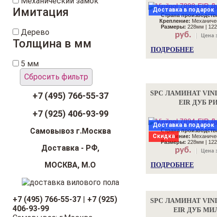
Механический замок
Имитация
Доставка в подарок
Страна производств
Крепление:
Механичес
Размеры:
228мм | 122
Дерево
руб.
Цена з
Толщина в мм
ПОДРОБНЕЕ
5 мм
Сбросить фильтр
SPC ЛАМИНАТ VINI
+7 (495) 766-55-37
EIR ДУБ Р
+7 (925) 406-93-99
Доставка в подарок
Самовывоз г.Москва
Страна производств
Скидка
Крепление:
Механичес
Размеры:
228мм | 122
Доставка - РФ,
руб.
Цена з
МОСКВА, М.О
ПОДРОБНЕЕ
+7 (495) 766-55-37
|
+7 (925)
SPC ЛАМИНАТ VINI
406-93-99
EIR ДУБ МИ