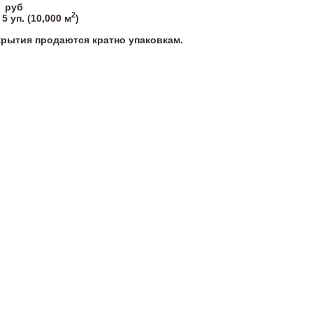
руб
2
5
уп. (
10,000
м
)
крытия продаются кратно упаковкам.