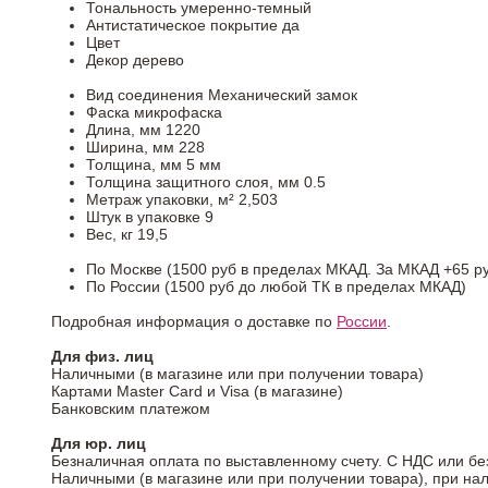
Тональность
умеренно-темный
Антистатическое покрытие
да
Цвет
Декор
дерево
Вид соединения
Механический замок
Фаска
микрофаска
Длина, мм
1220
Ширина, мм
228
Толщина, мм
5 мм
Толщина защитного слоя, мм
0.5
Метраж упаковки, м²
2,503
Штук в упаковке
9
Вес, кг
19,5
По Москве (1500 руб в пределах МКАД. За МКАД +65 ру
По России (1500 руб до любой ТК в пределах МКАД)
Подробная информация о доставке по
России
.
Для физ. лиц
Наличными (в магазине или при получении товара)
Картами Master Card и Visa (в магазине)
Банковским платежом
Для юр. лиц
Безналичная оплата по выставленному счету. С НДС или бе
Наличными (в магазине или при получении товара), при на