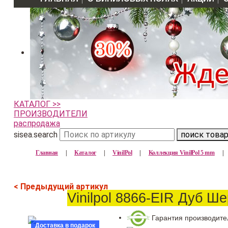
КАТАЛОГ >>
ПРОИЗВОДИТЕЛИ
распродажа
sisea.search
поиск това
Главная
|
Каталог
|
VinilPol
|
Коллекция VinilPol 5 mm
|
< Предыдущий артикул
Vinilpol 8866-EIR Дуб Ш
Гарантия производите
Доставка в подарок