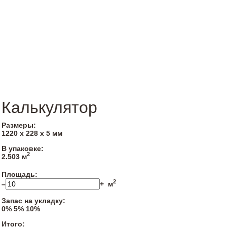
Калькулятор
Размеры:
1220 х 228 х 5 мм
В упаковке:
2
2.503 м
Площадь:
2
–
+
м
Запас на укладку:
0%
5%
10%
Итого: