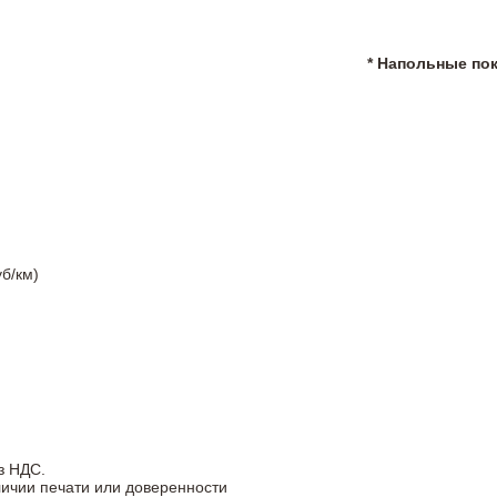
* Напольные по
б/км)
з НДС.
личии печати или доверенности