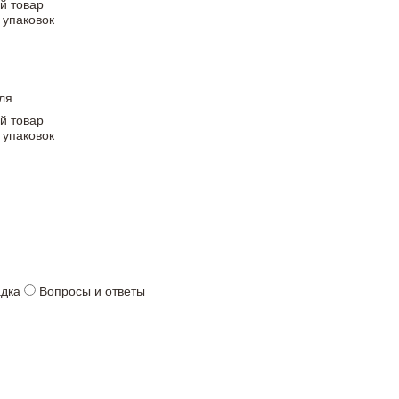
й товар
 упаковок
ля
й товар
 упаковок
адка
Вопросы и ответы