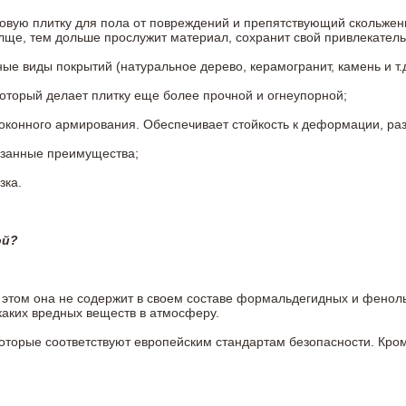
овую плитку для пола от повреждений и препятствующий скольжен
олще, тем дольше прослужит материал, сохранит свой привлекатель
 виды покрытий (натуральное дерево, керамогранит, камень и т.д
который делает плитку еще более прочной и огнеупорной;
конного армирования. Обеспечивает стойкость к деформации, разр
азанные преимущества;
зка.
ой?
ри этом она не содержит в своем составе формальдегидных и фено
каких вредных веществ в атмосферу.
 которые соответствуют европейским стандартам безопасности. К