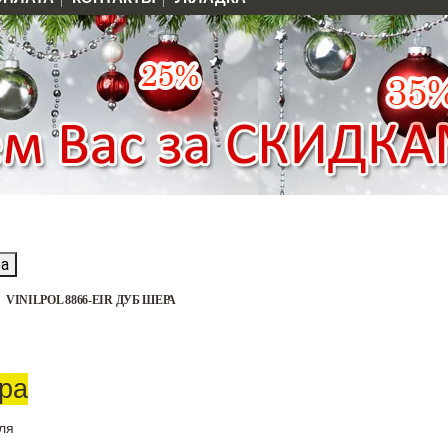
ра
VINILPOL 8866-EIR ДУБ ШЕРА
ера
ля