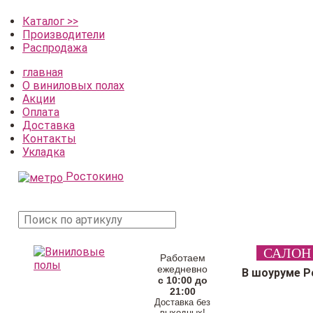
Каталог >>
Производители
Распродажа
главная
О виниловых полах
Акции
Оплата
Доставка
Контакты
Укладка
Ростокино
поиск
САЛОН
товара
Работаем
ежедневно
В шоуруме Р
с 10:00 до
21:00
Доставка без
выходных!