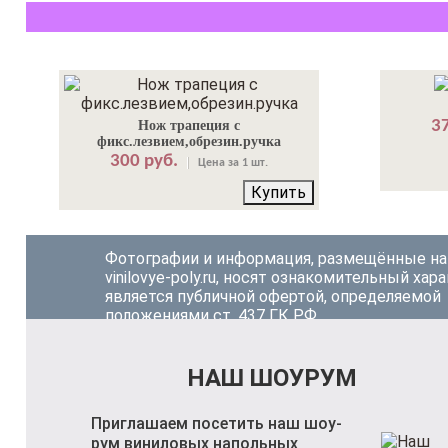
37
Нож трапеция с
фикс.лезвием,обрезин.ручка
300 руб.
Цена за 1 шт.
Купить
Фотографии и информация, размещённые на
vinilovye-poly.ru, носят ознакомительный хара
является публичной офертой, определяемой
положениями ст. 437 ГК РФ.
НАШ ШОУРУМ
Приглашаем посетить наш шоу-
рум виниловых напольных