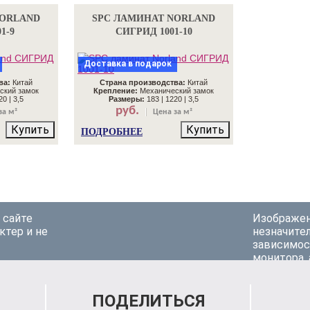
NORLAND
SPC ЛАМИНАТ NORLAND
1-9
СИГРИД 1001-10
Доставка в подарок
ва:
Китай
Страна производства:
Китай
ский замок
Крепление:
Механический замок
0 | 3,5
Размеры:
183 | 1220 | 3,5
руб.
за м²
Цена за м²
Купить
Купить
ПОДРОБНЕЕ
 сайте
Изображен
актер и не
незначител
зависимос
монитора,
ПОДЕЛИТЬСЯ