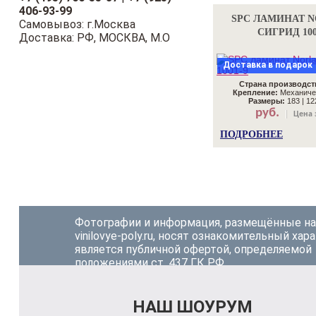
406-93-99
SPC ЛАМИНАТ 
Самовывоз: г.Москва
СИГРИД 100
Доставка: РФ, МОСКВА, М.О
Доставка в подарок
Страна производст
Крепление:
Механиче
Размеры:
183 | 122
руб.
Цена 
ПОДРОБНЕЕ
Фотографии и информация, размещённые на
vinilovye-poly.ru, носят ознакомительный хар
является публичной офертой, определяемой
положениями ст. 437 ГК РФ.
НАШ ШОУРУМ