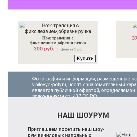
37
Нож трапеция с
фикс.лезвием,обрезин.ручка
300 руб.
Цена за 1 шт.
Купить
Фотографии и информация, размещённые на
vinilovye-poly.ru, носят ознакомительный хара
является публичной офертой, определяемой
положениями ст. 437 ГК РФ.
НАШ ШОУРУМ
Приглашаем посетить наш шоу-
рум виниловых напольных