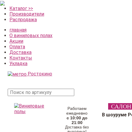
Каталог >>
Производители
Распродажа
главная
О виниловых полах
Акции
Оплата
Доставка
Контакты
Укладка
Ростокино
поиск
САЛОН
товара
Работаем
ежедневно
В шоуруме Р
с 10:00 до
21:00
Доставка без
выходных!