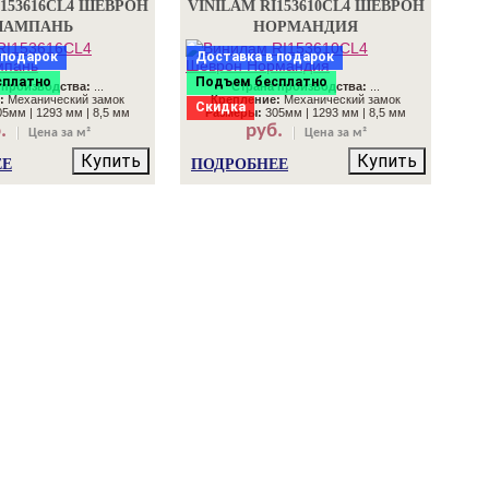
I153616CL4 ШЕВРОН
VINILAM RI153610CL4 ШЕВРОН
АМПАНЬ
НОРМАНДИЯ
 подарок
Доставка в подарок
сплатно
Подъем бесплатно
 производства:
...
Страна производства:
...
:
Механический замок
Крепление:
Механический замок
Скидка
5мм | 1293 мм | 8,5 мм
Размеры:
305мм | 1293 мм | 8,5 мм
.
руб.
Цена за м²
Цена за м²
Купить
Купить
ЕЕ
ПОДРОБНЕЕ