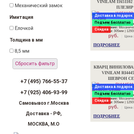
VINILAM I165110
Механический замок
ПЛЕЗИР
Доставка в подарок
Имитация
Подъем бесплатно
Страна производ
Ёлочкой
Крепление:
Механиче
Скидка
Размеры:
305мм | 1293
руб.
Цена 
Толщина в мм
ПОДРОБНЕЕ
8,5 мм
Сбросить фильтр
КВАРЦ ВИНИЛОВА
VINILAM RI4445
ШЕВРОН СЕ
+7 (495) 766-55-37
Доставка в подарок
+7 (925) 406-93-99
Подъем бесплатно
Страна производ
Крепление:
Механиче
Скидка
Самовывоз г.Москва
Размеры:
305мм | 1293
руб.
Цена 
Доставка - РФ,
ПОДРОБНЕЕ
МОСКВА, М.О