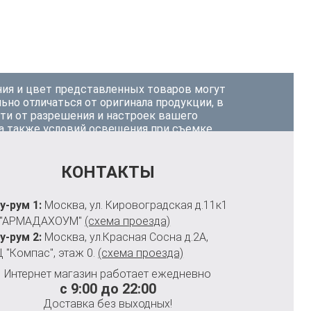
ия и цвет представленных товаров могут
ьно отличаться от оригинала продукции, в
ти от разрешения и настроек вашего
 а также условий освещения при съемке.
КОНТАКТЫ
у-рум 1:
Москва, ул. Кировоградская д.11к1
 "АРМАДАХОУМ"
(схема проезда)
у-рум 2:
Москва, ул.Красная Сосна д.2А,
 "Компас", этаж 0.
(схема проезда)
Интернет магазин работает ежедневно
с 9:00 до 22:00
Доставка без выходных!