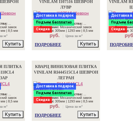
2 ШЕВРОН
VINILAM I107516 ШЕВРОН
VINILAM R
ЛУВР
Ш
Доставка в подарок
Доставка в
Подъем бесплатно
Подъем бе
ства:
...
Страна производства:
...
Страна
ский замок
Крепление:
Механический замок
Крепление
Скидка
Скидка
 мм | 8,5 мм
Размеры:
305мм | 1293 мм | 8,5 мм
Размеры:
30
руб.
руб
за м²
Цена за м²
Купить
Купить
ПОДРОБНЕЕ
ПОДРОБН
Я ПЛИТКА
КВАРЦ ВИНИЛОВАЯ ПЛИТКА
118CL4
VINILAM RI444515CL4 ШЕВРОН
ЗАР
ЛЕГРАН
Доставка в подарок
Подъем бесплатно
ства:
...
Страна производства:
...
ский замок
Крепление:
Механический замок
Скидка
 мм | 8,5 мм
Размеры:
305мм | 1293 мм | 8,5 мм
руб.
за м²
Цена за м²
Купить
Купить
ПОДРОБНЕЕ