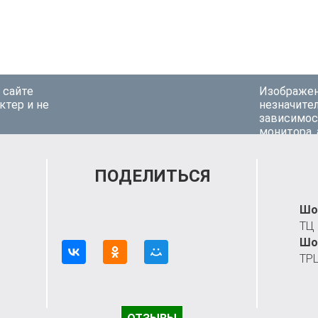
 сайте
Изображен
актер и не
незначител
зависимос
монитора,
ПОДЕЛИТЬСЯ
Шо
ТЦ
Шо
ТРЦ