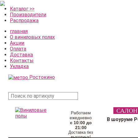
Каталог >>
Производители
Распродажа
главная
О виниловых полах
Акции
Оплата
Доставка
Контакты
Укладка
Ростокино
поиск
САЛОН
товара
Работаем
ежедневно
В шоуруме 
с 10:00 до
21:00
Доставка без
выходных!