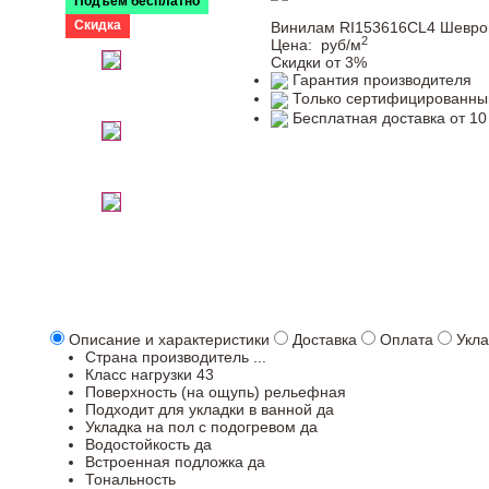
Подъем бесплатно
Скидка
Винилам RI153616CL4 Шевр
2
Цена:
руб/м
Скидки от 3%
Гарантия производителя
Только сертифицированны
Бесплатная доставка от 10
Описание и характеристики
Доставка
Оплата
Укла
Страна производитель
...
Класс нагрузки
43
Поверхность (на ощупь)
рельефная
Подходит для укладки в ванной
да
Укладка на пол c подогревом
да
Водостойкость
да
Встроенная подложка
да
Тональность