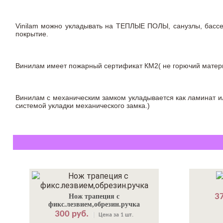
Vinilam можно укладывать на ТЕПЛЫЕ ПОЛЫ, санузлы, бас
покрытие.
Винилам имеет пожарный сертификат КМ2( не горючий материа
Винилам с механическим замком укладывается как ламинат ил
системой укладки механического замка.)
37
Нож трапеция с
фикс.лезвием,обрезин.ручка
300 руб.
Цена за 1 шт.