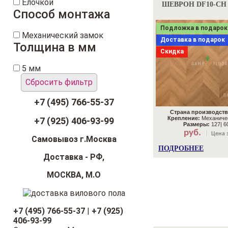
Ёлочкой
ШЕВРОН DF10-CH
Способ монтажа
Подложка в подарок
Механический замок
Доставка в подарок
Толщина в мм
Скидка
5 мм
Сбросить фильтр
+7 (495) 766-55-37
Страна производств
Крепление:
Механичес
+7 (925) 406-93-99
Размеры:
127| 60
руб.
Цена з
Самовывоз г.Москва
ПОДРОБНЕЕ
Доставка - РФ,
МОСКВА, М.О
+7 (495) 766-55-37
|
+7 (925)
406-93-99