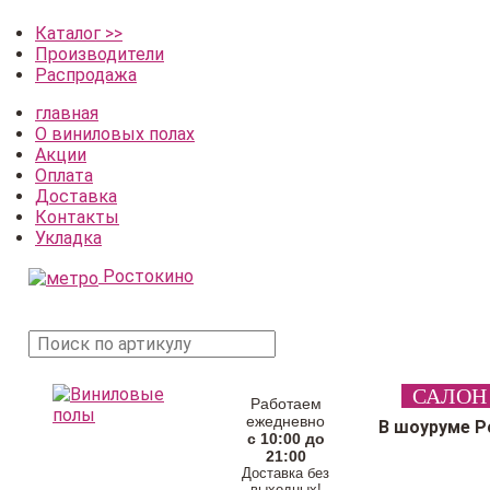
Каталог >>
Производители
Распродажа
главная
О виниловых полах
Акции
Оплата
Доставка
Контакты
Укладка
Ростокино
поиск
САЛОН
товара
Работаем
ежедневно
В шоуруме Р
с 10:00 до
21:00
Доставка без
выходных!