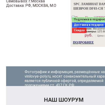
Самовывоз: г.Москва
SPC ЛАМИНАТ DA
Доставка: РФ, МОСКВА, М.О
ШЕВРОН DF03-CH
Подложка в подарок
Доставка в подарок
Страна производств
Крепление:
Механичес
Скидка
Размеры:
127| 60
руб.
Цена з
ПОДРОБНЕЕ
Фотографии и информация, размещённые на
vinilovye-poly.ru, носят ознакомительный хара
является публичной офертой, определяемой
положениями ст. 437 ГК РФ.
НАШ ШОУРУМ