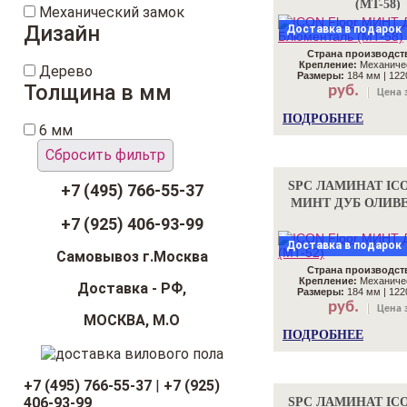
(MT-58)
Механический замок
Дизайн
Доставка в подарок
Страна производст
Крепление:
Механичес
Дерево
Размеры:
184 мм | 122
Толщина в мм
руб.
Цена з
ПОДРОБНЕЕ
6 мм
Сбросить фильтр
SPC ЛАМИНАТ IC
+7 (495) 766-55-37
МИНТ ДУБ ОЛИВЕР
+7 (925) 406-93-99
Доставка в подарок
Самовывоз г.Москва
Страна производст
Крепление:
Механичес
Доставка - РФ,
Размеры:
184 мм | 122
руб.
Цена з
МОСКВА, М.О
ПОДРОБНЕЕ
+7 (495) 766-55-37
|
+7 (925)
406-93-99
SPC ЛАМИНАТ IC