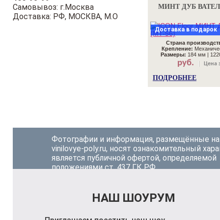
Самовывоз: г.Москва
МИНТ ДУБ ВАТЕЛЬ
Доставка: РФ, МОСКВА, М.О
Доставка в подарок
Страна производст
Крепление:
Механичес
Размеры:
184 мм | 122
руб.
Цена з
ПОДРОБНЕЕ
Фотографии и информация, размещённые на
vinilovye-poly.ru, носят ознакомительный хара
является публичной офертой, определяемой
положениями ст. 437 ГК РФ.
НАШ ШОУРУМ