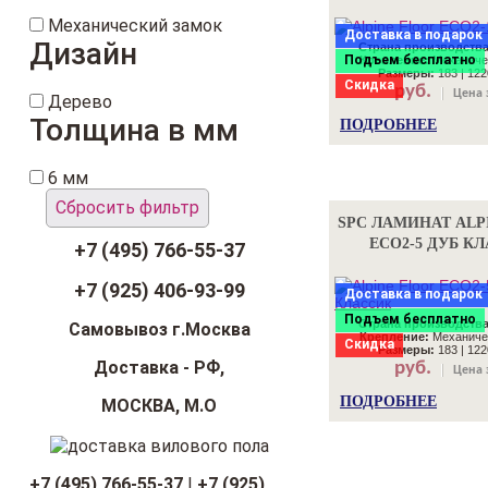
Механический замок
Доставка в подарок
Дизайн
Страна производства
Подъем бесплатно
Крепление:
Механиче
Размеры:
183 | 122
Скидка
руб.
Цена 
Дерево
Толщина в мм
ПОДРОБНЕЕ
6 мм
Сбросить фильтр
SPC ЛАМИНАТ ALP
ECO2-5 ДУБ К
+7 (495) 766-55-37
+7 (925) 406-93-99
Доставка в подарок
Подъем бесплатно
Страна производства
Самовывоз г.Москва
Крепление:
Механиче
Скидка
Размеры:
183 | 122
Доставка - РФ,
руб.
Цена 
ПОДРОБНЕЕ
МОСКВА, М.О
+7 (495) 766-55-37
|
+7 (925)