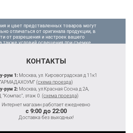
ия и цвет представленных товаров могут
ьно отличаться от оригинала продукции, в
ти от разрешения и настроек вашего
 а также условий освещения при съемке.
КОНТАКТЫ
у-рум 1:
Москва, ул. Кировоградская д.11к1
 "АРМАДАХОУМ"
(схема проезда)
у-рум 2:
Москва, ул.Красная Сосна д.2А,
 "Компас", этаж 0.
(схема проезда)
Интернет магазин работает ежедневно
с 9:00 до 22:00
Доставка без выходных!