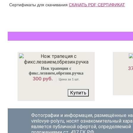
Сертификаты для скачивания
СКАЧАТЬ PDF СЕРТИФИКАТ
37
Нож трапеция с
фикс.лезвием,обрезин.ручка
300 руб.
Цена за 1 шт.
Купить
Фотографии и информация, размещённые на
vinilovye-poly.ru, носят ознакомительный хара
является публичной офертой, определяемой
положениями ст. 437 ГК РФ.