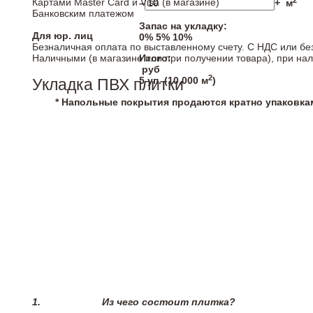
2
Картами Master Card и Visa (в магазине)
–
+
м
Банковским платежом
Запас на укладку:
Для юр. лиц
0%
5%
10%
Безналичная оплата по выставленному счету. С НДС или бе
Наличными (в магазине или при получении товара), при на
Итого:
руб
2
5
уп. (
10,000
м
)
Укладка ПВХ плитки
* Напольные покрытия продаются кратно упаковка
1.
Из чего состоит плитка?