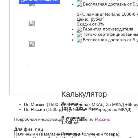
Доставка в подарок
Бесплатная доставка от 5 
SPC ламинат Norland 1008-8
2
Цена:
руб/м
Скидки от 3%
Гарантия производителя
Только сертифицированны
Бесплатная доставка от 5 
Калькулятор
Размеры:
По Москве (1500 руб в пределах МКАД. За МКАД +65 ру
1220 х 183 х 8 мм
По России (1500 руб до любой ТК в пределах МКАД)
В упаковке:
Подробная информация о доставке по
России
.
2
1.786 м
Для физ. лиц
Площадь:
Наличными (в магазине или при получении товара)