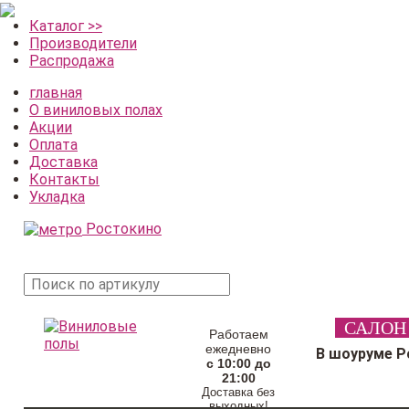
Каталог >>
Производители
Распродажа
главная
О виниловых полах
Акции
Оплата
Доставка
Контакты
Укладка
Ростокино
поиск
САЛОН
товара
Работаем
ежедневно
В шоуруме Р
с 10:00 до
21:00
Доставка без
выходных!