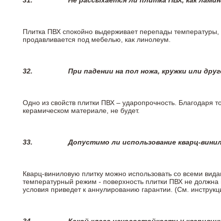
31.
Не рассыхается ли плитка ПВХ, как лами
Плитка ПВХ спокойно выдерживает перепады температуры, т.
продавливается под мебелью, как линолеум.
32.
При падении на пол ножа, кружки или дру
Одно из свойств плитки ПВХ – ударопрочность. Благодаря то
керамическом материале, не будет.
33.
Допустимо ли использование кварц-вини
Кварц-виниловую плитку можно использовать со всеми вида
температурный режим - поверхность плитки ПВХ не должна 
условия приведет к аннулированию гарантии. (См. инструк