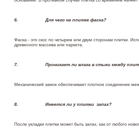
основание. В противном случае плитка со временем начнет
6.
Для чего на плитке
фаска?
Фаска - это скос по четырем или двум сторонам плитки. Ис
древесного массива или паркета.
7.
Проникает ли влага в стыки между пли
Механический замок обеспечивает плотное соединение межд
8.
Имеется ли у плитки
запах?
После укладки плитки может быть запах, как от любого но