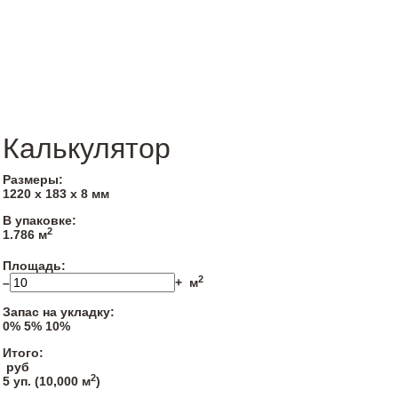
Калькулятор
Размеры:
1220 х 183 х 8 мм
В упаковке:
2
1.786 м
Площадь:
2
–
+
м
Запас на укладку:
0%
5%
10%
Итого:
руб
2
5
уп. (
10,000
м
)