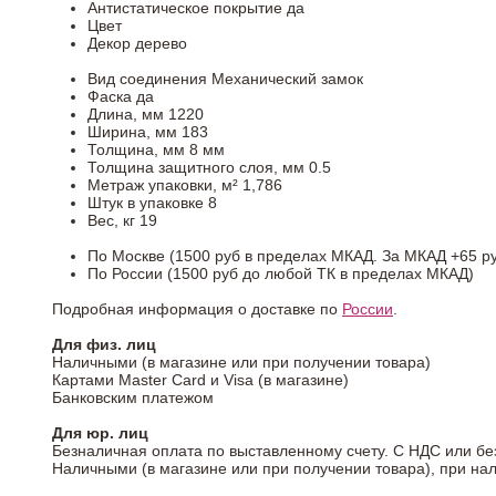
Антистатическое покрытие
да
Цвет
Декор
дерево
Вид соединения
Механический замок
Фаска
да
Длина, мм
1220
Ширина, мм
183
Толщина, мм
8 мм
Толщина защитного слоя, мм
0.5
Метраж упаковки, м²
1,786
Штук в упаковке
8
Вес, кг
19
По Москве (1500 руб в пределах МКАД. За МКАД +65 ру
По России (1500 руб до любой ТК в пределах МКАД)
Подробная информация о доставке по
России
.
Для физ. лиц
Наличными (в магазине или при получении товара)
Картами Master Card и Visa (в магазине)
Банковским платежом
Для юр. лиц
Безналичная оплата по выставленному счету. С НДС или бе
Наличными (в магазине или при получении товара), при на