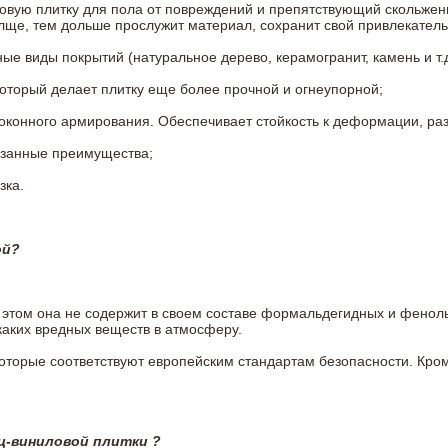
овую плитку для пола от повреждений и препятствующий скольжен
олще, тем дольше прослужит материал, сохранит свой привлекатель
 виды покрытий (натуральное дерево, керамогранит, камень и т.д
который делает плитку еще более прочной и огнеупорной;
конного армирования. Обеспечивает стойкость к деформации, разр
азанные преимущества;
зка.
ой?
ри этом она не содержит в своем составе формальдегидных и фено
каких вредных веществ в атмосферу.
 которые соответствуют европейским стандартам безопасности. К
ц-виниловой плитки ?