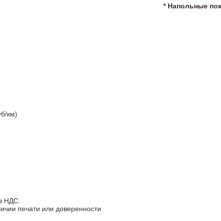
* Напольные по
б/км)
з НДС.
личии печати или доверенности