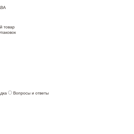
АВА
й товар
упаковок
адка
Вопросы и ответы