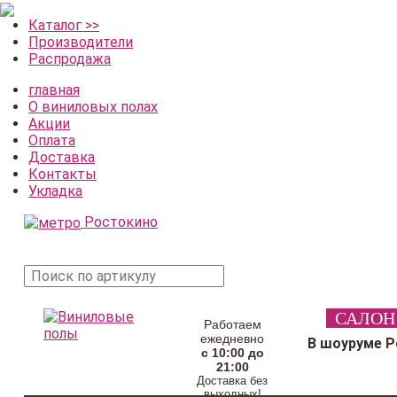
Каталог >>
Производители
Распродажа
главная
О виниловых полах
Акции
Оплата
Доставка
Контакты
Укладка
Ростокино
поиск
САЛОН
товара
Работаем
ежедневно
В шоуруме 
с 10:00 до
21:00
Доставка без
выходных!