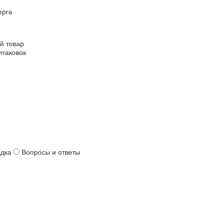
ерга
й товар
упаковок
адка
Вопросы и ответы