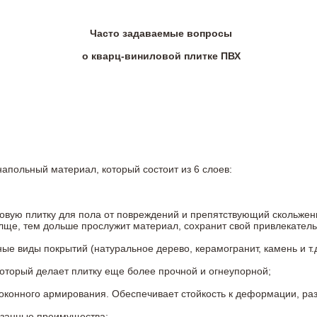
Часто задаваемые вопросы
о кварц-виниловой плитке ПВХ
напольный материал, который состоит из 6 слоев:
овую плитку для пола от повреждений и препятствующий скольжен
олще, тем дольше прослужит материал, сохранит свой привлекатель
 виды покрытий (натуральное дерево, керамогранит, камень и т.д
который делает плитку еще более прочной и огнеупорной;
конного армирования. Обеспечивает стойкость к деформации, разр
азанные преимущества;