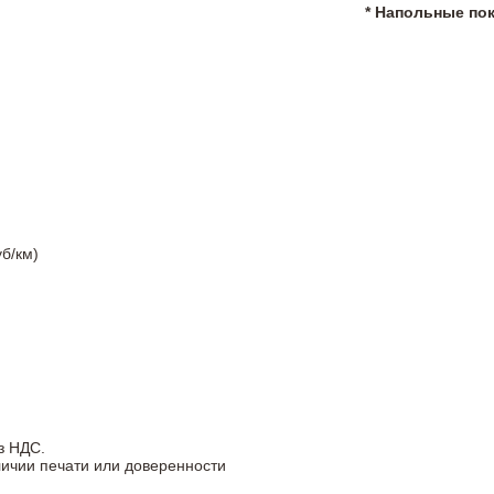
* Напольные по
б/км)
з НДС.
личии печати или доверенности