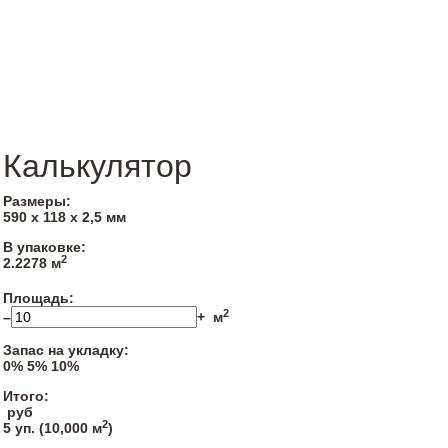
Калькулятор
Размеры:
590 х 118 х 2,5 мм
В упаковке:
2
2.2278 м
Площадь:
2
–
+
м
Запас на укладку:
0%
5%
10%
Итого:
руб
2
5
уп. (
10,000
м
)