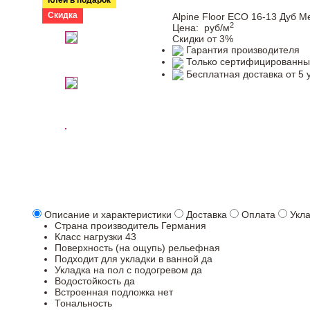
Клей в подарок
Скидка
Alpine Floor ЕСО 16-13 Дуб М
2
Цена:
руб/м
Скидки от 3%
Гарантия производителя
Только сертифицированны
Бесплатная доставка от 5 
Описание и характеристики
Доставка
Оплата
Укл
Страна производитель
Германия
Класс нагрузки
43
Поверхность (на ощупь)
рельефная
Подходит для укладки в ванной
да
Укладка на пол c подогревом
да
Водостойкость
да
Встроенная подложка
нет
Тональность