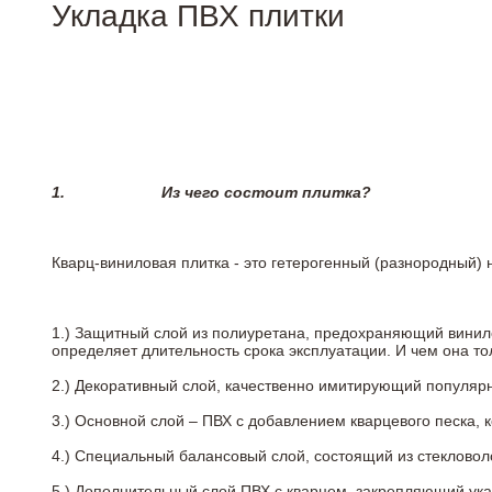
Укладка ПВХ плитки
1.
Из чего состоит плитка?
Кварц-виниловая плитка - это гетерогенный (разнородный) 
1.) Защитный слой из полиуретана, предохраняющий винил
определяет длительность срока эксплуатации. И чем она т
2.)
Декоративный слой, качественно имитирующий популярные
3.)
Основной слой – ПВХ с добавлением кварцевого песка, 
4.)
Специальный балансовый слой, состоящий из стекловоло
5.)
Дополнительный слой ПВХ с кварцем, закрепляющий ук