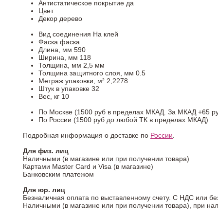
Антистатическое покрытие
да
Цвет
Декор
дерево
Вид соединения
На клей
Фаска
фаска
Длина, мм
590
Ширина, мм
118
Толщина, мм
2,5 мм
Толщина защитного слоя, мм
0.5
Метраж упаковки, м²
2,2278
Штук в упаковке
32
Вес, кг
10
По Москве (1500 руб в пределах МКАД. За МКАД +65 ру
По России (1500 руб до любой ТК в пределах МКАД)
Подробная информация о доставке по
России
.
Для физ. лиц
Наличными (в магазине или при получении товара)
Картами Master Card и Visa (в магазине)
Банковским платежом
Для юр. лиц
Безналичная оплата по выставленному счету. С НДС или бе
Наличными (в магазине или при получении товара), при на