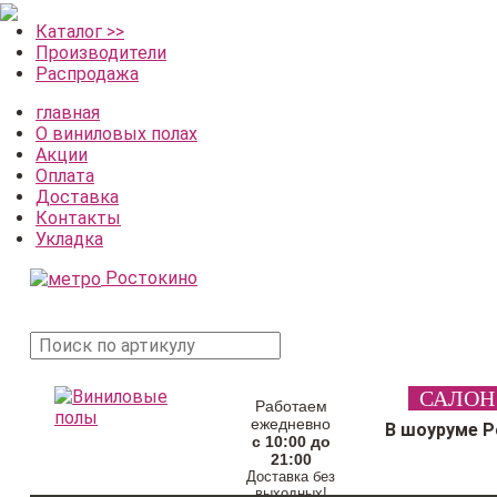
Каталог >>
Производители
Распродажа
главная
О виниловых полах
Акции
Оплата
Доставка
Контакты
Укладка
Ростокино
поиск
САЛОН
товара
Работаем
ежедневно
В шоуруме 
с 10:00 до
21:00
Доставка без
выходных!