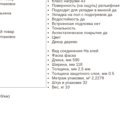
Класс нагрузки
43
упаковок
Поверхность (на ощупь)
рельефная
Подходит для укладки в ванной
да
льхена
Укладка на пол c подогревом
да
Водостойкость
да
Встроенная подложка
нет
Тональность
й товар
Антистатическое покрытие
да
упаковок
Цвет
Декор
дерево
Вид соединения
На клей
Фаска
фаска
Длина, мм
590
Ширина, мм
118
Толщина, мм
2,5 мм
Толщина защитного слоя, мм
0.5
Метраж упаковки, м²
2,2278
Штук в упаковке
32
Вес, кг
10
б/км)