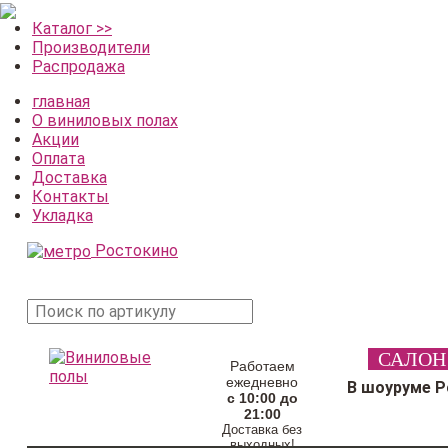
Каталог >>
Производители
Распродажа
главная
О виниловых полах
Акции
Оплата
Доставка
Контакты
Укладка
Ростокино
поиск
САЛОН
товара
Работаем
ежедневно
В шоуруме 
с 10:00 до
21:00
Доставка без
выходных!