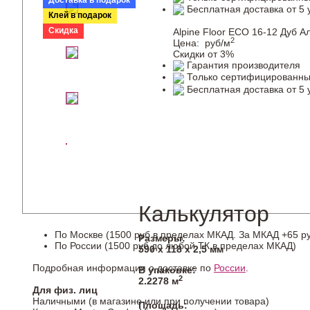
Доставка в подарок
Бесплатная доставка от 5 
Клей в подарок
Скидка
Alpine Floor ЕСО 16-12 Дуб А
2
Цена:
руб/м
Скидки от 3%
Гарантия производителя
Только сертифицированны
Бесплатная доставка от 5 
Калькулятор
По Москве (1500 руб в пределах МКАД. За МКАД +65 ру
Размеры:
По России (1500 руб до любой ТК в пределах МКАД)
590 х 118 х 2,5 мм
Подробная информация о доставке по
России
.
В упаковке:
2
2.2278 м
Для физ. лиц
Наличными (в магазине или при получении товара)
Площадь: