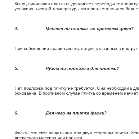
Кварц-виниловая плитка выдерживает перепады температур о
условиях высокой температуры материал становится более 
4.
Меняет ли плитка
со временем цвет?
При соблюдении правил эксплуатации, указанных в инструкц
5.
Нужна ли подложка для плитки?
Нет, подложка под плитку не требуется. Она необходима д
основание. В противном случае плитка со временем начнет
6.
Для чего на плитке
фаска?
Фаска - это скос по четырем или двум сторонам плитки. Ис
древесного массива или паркета.