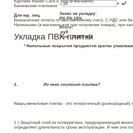
Картами Master Card и Visa (в магазине)
2
–
+
м
Банковским платежом
Запас на укладку:
Для юр. лиц
0%
5%
10%
Безналичная оплата по выставленному счету. С НДС или бе
Наличными (в магазине или при получении товара), при на
Итого:
руб
Укладка ПВХ плитки
2
5
уп. (
10,000
м
)
* Напольные покрытия продаются кратно упаковка
1.
Из чего состоит плитка?
Кварц-виниловая плитка - это гетерогенный (разнородный) 
1.) Защитный слой из полиуретана, предохраняющий винил
определяет длительность срока эксплуатации. И чем она т