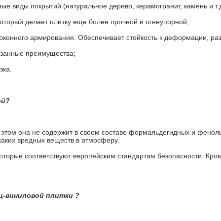
 виды покрытий (натуральное дерево, керамогранит, камень и т.д
который делает плитку еще более прочной и огнеупорной;
конного армирования. Обеспечивает стойкость к деформации, разр
азанные преимущества;
зка.
ой?
ри этом она не содержит в своем составе формальдегидных и фено
каких вредных веществ в атмосферу.
 которые соответствуют европейским стандартам безопасности. К
ц-виниловой плитки ?