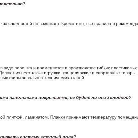
тоятельно?
ких сложностей не возникает. Кроме того, все правила и рекоменда
в виде порошка и применяется в производстве гибких пластиковых л
 Делают из него также игрушки, канцелярские и спортивные товар
чных фильтровальных технических тканей.
гими напольными покрытиями, не будет ли она холодной?
кой плиткой, ламинатом. Планки принимают температуру помещения
включать систему «теплый пол»?