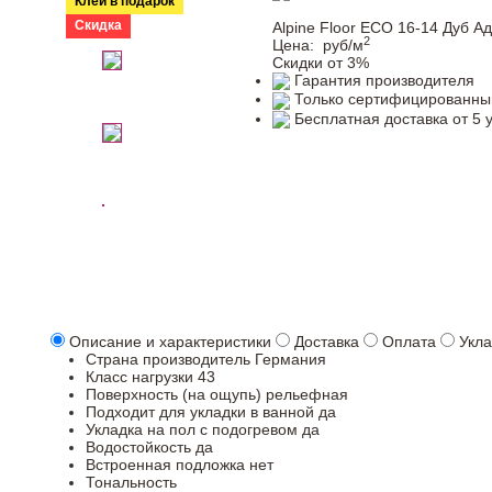
Клей в подарок
Скидка
Alpine Floor ЕСО 16-14 Дуб А
2
Цена:
руб/м
Скидки от 3%
Гарантия производителя
Только сертифицированны
Бесплатная доставка от 5 
Описание и характеристики
Доставка
Оплата
Укла
Страна производитель
Германия
Класс нагрузки
43
Поверхность (на ощупь)
рельефная
Подходит для укладки в ванной
да
Укладка на пол c подогревом
да
Водостойкость
да
Встроенная подложка
нет
Тональность