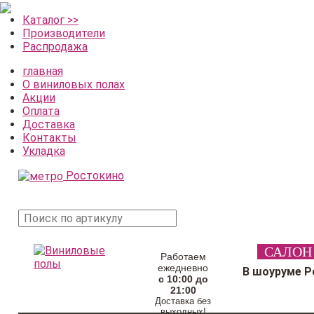
Каталог >>
Производители
Распродажа
главная
О виниловых полах
Акции
Оплата
Доставка
Контакты
Укладка
Ростокино
поиск
САЛОН
товара
Работаем
ежедневно
В шоуруме Р
с 10:00 до
21:00
Доставка без
выходных!