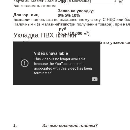
2
Картами Master Card и Visa (в магазине)
–
+
м
Банковским платежом
Запас на укладку:
Для юр. лиц
0%
5%
10%
Безналичная оплата по выставленному счету. С НДС или бе
Наличными (в магазине или при получении товара), при на
Итого:
руб
2
5
уп. (
10,000
м
)
Укладка ПВХ плитки
* Напольные покрытия продаются кратно упаковка
1.
Из чего состоит плитка?