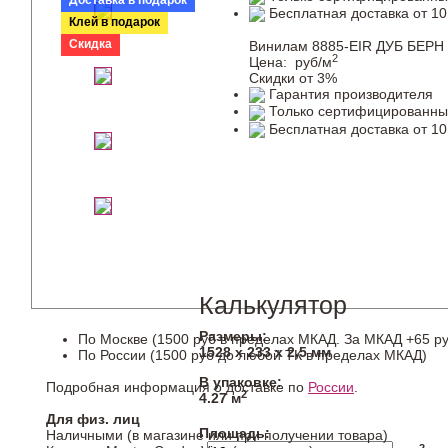
Доставка в подарок
Бесплатная доставка от 10
Клей в подарок
Скидка
Винилам 8885-EIR ДУБ БЕРН
2
Цена:
руб/м
Скидки от 3%
Гарантия производителя
Только сертифицированны
Бесплатная доставка от 10
Калькулятор
Размеры:
По Москве (1500 руб в пределах МКАД. За МКАД +65 ру
1528 х 233 х 2,5 мм
По России (1500 руб до любой ТК в пределах МКАД)
В упаковке:
Подробная информация о доставке по
России
.
2
4.27 м
Для физ. лиц
Площадь:
Наличными (в магазине или при получении товара)