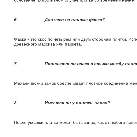
основание. В противном случае плитка со временем начнет
6.
Для чего на плитке
фаска?
Фаска - это скос по четырем или двум сторонам плитки. Ис
древесного массива или паркета.
7.
Проникает ли влага в стыки между пли
Механический замок обеспечивает плотное соединение межд
8.
Имеется ли у плитки
запах?
После укладки плитки может быть запах, как от любого но