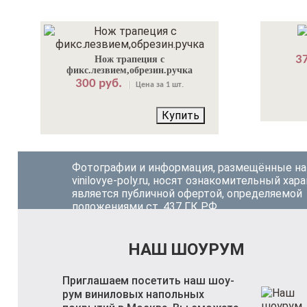
37
Нож трапеция с
фикс.лезвием,обрезин.ручка
300 руб.
Цена за 1 шт.
Купить
Фотографии и информация, размещённые на
vinilovye-poly.ru, носят ознакомительный хара
является публичной офертой, определяемой
положениями ст. 437 ГК РФ.
НАШ ШОУРУМ
Приглашаем посетить наш шоу-
рум виниловых напольных