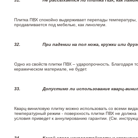
31.
Не рассыхается ли плитка ПВХ, как лами
Плитка ПВХ спокойно выдерживает перепады температуры, т.
продавливается под мебелью, как линолеум.
32.
При падении на пол ножа, кружки или дру
Одно из свойств плитки ПВХ – ударопрочность. Благодаря то
керамическом материале, не будет.
33.
Допустимо ли использование кварц-вини
Кварц-виниловую плитку можно использовать со всеми вида
температурный режим - поверхность плитки ПВХ не должна 
условия приведет к аннулированию гарантии. (См. инструк