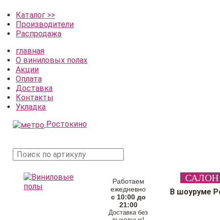
Каталог >>
Производители
Распродажа
главная
О виниловых полах
Акции
Оплата
Доставка
Контакты
Укладка
Ростокино
поиск
САЛОН
товара
Работаем
ежедневно
В шоуруме Р
с 10:00 до
21:00
Доставка без
выходных!