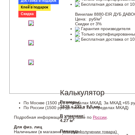
Доставка в подарок
Бесплатная доставка от 10
Клей в подарок
Скидка
Винилам 8880-EIR ДУБ ДАВО
2
Цена:
руб/м
Скидки от 3%
Гарантия производителя
Только сертифицированны
Бесплатная доставка от 10
Калькулятор
Размеры:
По Москве (1500 руб в пределах МКАД. За МКАД +65 ру
1528 х 233 х 2,5 мм
По России (1500 руб до любой ТК в пределах МКАД)
В упаковке:
Подробная информация о доставке по
России
.
2
4.27 м
Для физ. лиц
Площадь:
Наличными (в магазине или при получении товара)