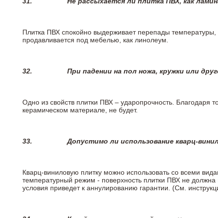
31.
Не рассыхается ли плитка ПВХ, как лами
Плитка ПВХ спокойно выдерживает перепады температуры, т.
продавливается под мебелью, как линолеум.
32.
При падении на пол ножа, кружки или дру
Одно из свойств плитки ПВХ – ударопрочность. Благодаря то
керамическом материале, не будет.
33.
Допустимо ли использование кварц-вини
Кварц-виниловую плитку можно использовать со всеми вида
температурный режим - поверхность плитки ПВХ не должна 
условия приведет к аннулированию гарантии. (См. инструк