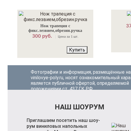
37
Нож трапеция с
фикс.лезвием,обрезин.ручка
300 руб.
Цена за 1 шт.
Купить
Фотографии и информация, размещённые на
vinilovye-poly.ru, носят ознакомительный хара
является публичной офертой, определяемой
положениями ст. 437 ГК РФ.
НАШ ШОУРУМ
Приглашаем посетить наш шоу-
рум виниловых напольных