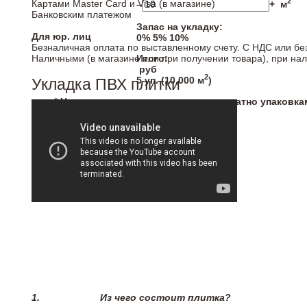
2
Картами Master Card и Visa (в магазине)
–
+
м
Банковским платежом
Запас на укладку:
Для юр. лиц
0%
5%
10%
Безналичная оплата по выставленному счету. С НДС или бе
Наличными (в магазине или при получении товара), при на
Итого:
руб
2
5
уп. (
10,000
м
)
Укладка ПВХ плитки
* Напольные покрытия продаются кратно упаковка
1.
Из чего состоит плитка?