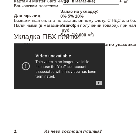
2
Картами Master Card и Visa (в магазине)
–
+
м
Банковским платежом
Запас на укладку:
Для юр. лиц
0%
5%
10%
Безналичная оплата по выставленному счету. С НДС или бе
Наличными (в магазине или при получении товара), при на
Итого:
руб
2
5
уп. (
10,000
м
)
Укладка ПВХ плитки
* Напольные покрытия продаются кратно упаковка
1.
Из чего состоит плитка?