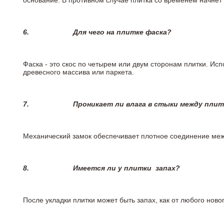
основание. В противном случае плитка со временем начнет
6.
Для чего на плитке
фаска?
Фаска - это скос по четырем или двум сторонам плитки. Ис
древесного массива или паркета.
7.
Проникает ли влага в стыки между пли
Механический замок обеспечивает плотное соединение межд
8.
Имеется ли у плитки
запах?
После укладки плитки может быть запах, как от любого но