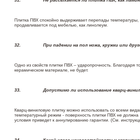
31.
Не рассыхается ли плитка ПВХ, как лами
Плитка ПВХ спокойно выдерживает перепады температуры, т.
продавливается под мебелью, как линолеум.
32.
При падении на пол ножа, кружки или дру
Одно из свойств плитки ПВХ – ударопрочность. Благодаря то
керамическом материале, не будет.
33.
Допустимо ли использование кварц-вини
Кварц-виниловую плитку можно использовать со всеми вида
температурный режим - поверхность плитки ПВХ не должна 
условия приведет к аннулированию гарантии. (См. инструк