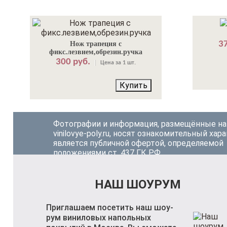
37
Нож трапеция с
фикс.лезвием,обрезин.ручка
300 руб.
Цена за 1 шт.
Купить
Фотографии и информация, размещённые на
vinilovye-poly.ru, носят ознакомительный хара
является публичной офертой, определяемой
положениями ст. 437 ГК РФ.
НАШ ШОУРУМ
Приглашаем посетить наш шоу-
рум виниловых напольных