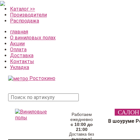
Каталог >>
Производители
Распродажа
главная
О виниловых полах
Акции
Оплата
Доставка
Контакты
Укладка
Ростокино
поиск
САЛОН
товара
Работаем
ежедневно
В шоуруме Р
с 10:00 до
21:00
Доставка без
выходных!