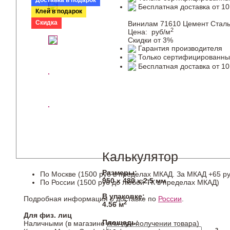
Доставка в подарок
Бесплатная доставка от 10
Клей в подарок
Скидка
Винилам 71610 Цемент Cтал
2
Цена:
руб/м
Скидки от 3%
Гарантия производителя
Только сертифицированны
Бесплатная доставка от 10
Калькулятор
Размеры:
По Москве (1500 руб в пределах МКАД. За МКАД +65 ру
950 х 480 х 2,5 мм
По России (1500 руб до любой ТК в пределах МКАД)
В упаковке:
Подробная информация о доставке по
России
.
2
4.56 м
Для физ. лиц
Площадь:
Наличными (в магазине или при получении товара)