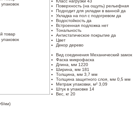
Класс нагрузки
43
 упаковок
Поверхность (на ощупь)
рельефная
Подходит для укладки в ванной
да
Укладка на пол c подогревом
да
Водостойкость
да
Встроенная подложка
нет
Тональность
й товар
Антистатическое покрытие
да
 упаковок
Цвет
Декор
дерево
Вид соединения
Механический замок
Фаска
микрофаска
Длина, мм
1220
Ширина, мм
181
Толщина, мм
3,7 мм
Толщина защитного слоя, мм
0,5 мм
Метраж упаковки, м²
3,09
Штук в упаковке
14
Вес, кг
20
б/км)