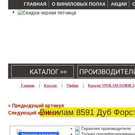
ГЛАВНАЯ
О ВИНИЛОВЫХ ПОЛАХ
АКЦИИ
КАТАЛОГ >>
ПРОИЗВОДИТЕЛ
Главная
|
Каталог
|
Vinilam
|
Каталог VINILAM ЗАМОК 3
< Предыдущий артикул
Винилам 8591 Дуб Форс
Следующий артикул >
Гарантия производителя
Только сертифицированны