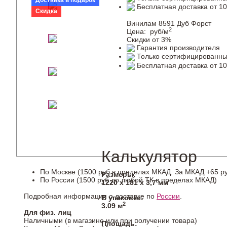
Доставка в подарок
Бесплатная доставка от 10
Скидка
Винилам 8591 Дуб Форст
2
Цена:
руб/м
Скидки от 3%
Гарантия производителя
Только сертифицированны
Бесплатная доставка от 10
Калькулятор
По Москве (1500 руб в пределах МКАД. За МКАД +65 ру
Размеры:
По России (1500 руб до любой ТК в пределах МКАД)
1220 х 181 х 3,7 мм
Подробная информация о доставке по
России
.
В упаковке:
2
3.09 м
Для физ. лиц
Наличными (в магазине или при получении товара)
Площадь: