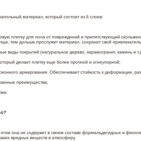
напольный материал, который состоит из 6 слоев:
овую плитку для пола от повреждений и препятствующий скольжен
олще, тем дольше прослужит материал, сохранит свой привлекатель
 виды покрытий (натуральное дерево, керамогранит, камень и т.д
который делает плитку еще более прочной и огнеупорной;
конного армирования. Обеспечивает стойкость к деформации, разр
азанные преимущества;
зка.
ой?
ри этом она не содержит в своем составе формальдегидных и фено
каких вредных веществ в атмосферу.