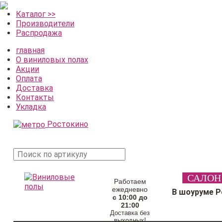
Каталог >>
Производители
Распродажа
главная
О виниловых полах
Акции
Оплата
Доставка
Контакты
Укладка
Ростокино
поиск
САЛОН
товара
Работаем
ежедневно
В шоуруме 
с 10:00 до
21:00
Доставка без
выходных!