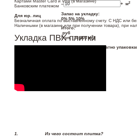
Картами Master Card и Visa (в магазине)
2
–
+
м
Банковским платежом
Запас на укладку:
Для юр. лиц
0%
5%
10%
Безналичная оплата по выставленному счету. С НДС или бе
Наличными (в магазине или при получении товара), при на
Итого:
руб
Укладка ПВХ плитки
2
5
уп. (
10,000
м
)
* Напольные покрытия продаются кратно упаковка
1.
Из чего состоит плитка?