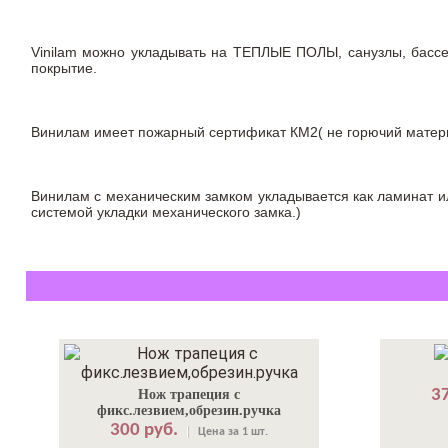
Vinilam можно укладывать на ТЕПЛЫЕ ПОЛЫ, санузлы, бас
покрытие.
Винилам имеет пожарный сертификат КМ2( не горючий материа
Винилам с механическим замком укладывается как ламинат ил
системой укладки механического замка.)
37
Нож трапеция с
фикс.лезвием,обрезин.ручка
300 руб.
Цена за 1 шт.