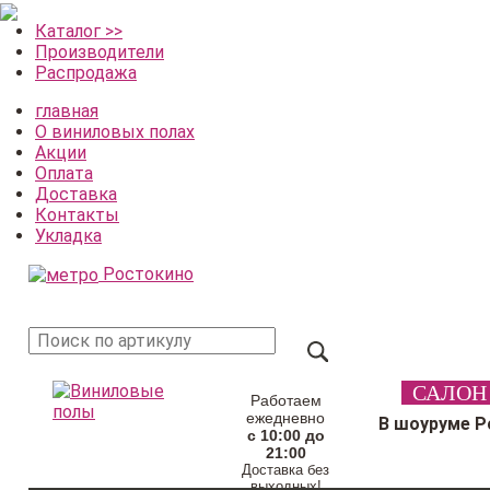
Каталог >>
Производители
Распродажа
главная
О виниловых полах
Акции
Оплата
Доставка
Контакты
Укладка
Ростокино
поиск
САЛОН
товара
Работаем
ежедневно
В шоуруме Р
с 10:00 до
21:00
Доставка без
выходных!