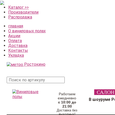
Каталог >>
Производители
Распродажа
главная
О виниловых полах
Акции
Оплата
Доставка
Контакты
Укладка
Ростокино
поиск
САЛОН
товара
Работаем
ежедневно
В шоуруме Р
с 10:00 до
21:00
Доставка без
выходных!