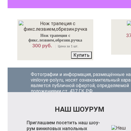
37
Нож трапеция с
фикс.лезвием,обрезин.ручка
300 руб.
Цена за 1 шт.
Купить
Фотографии и информация, размещённые на
vinilovye-poly.ru, носят ознакомительный хара
является публичной офертой, определяемой
положениями ст. 437 ГК РФ.
НАШ ШОУРУМ
Приглашаем посетить наш шоу-
рум виниловых напольных