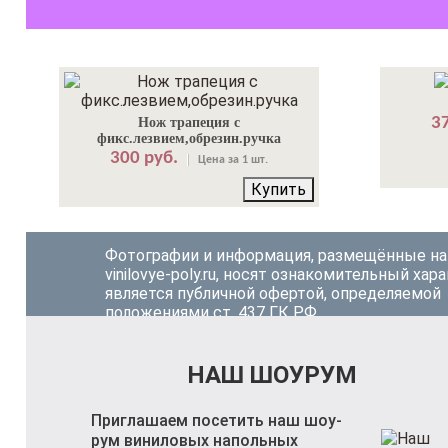
37
Нож трапеция с
фикс.лезвием,обрезин.ручка
300 руб.
Цена за 1 шт.
Купить
Фотографии и информация, размещённые на
vinilovye-poly.ru, носят ознакомительный хара
является публичной офертой, определяемой
положениями ст. 437 ГК РФ.
НАШ ШОУРУМ
Приглашаем посетить наш шоу-
рум виниловых напольных