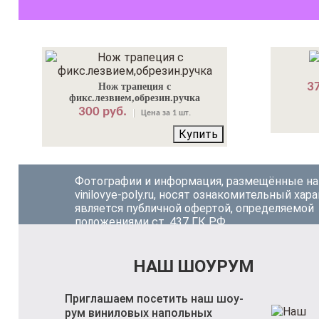
37
Нож трапеция с
фикс.лезвием,обрезин.ручка
300 руб.
Цена за 1 шт.
Купить
Фотографии и информация, размещённые на
vinilovye-poly.ru, носят ознакомительный хара
является публичной офертой, определяемой
положениями ст. 437 ГК РФ.
НАШ ШОУРУМ
Приглашаем посетить наш шоу-
рум виниловых напольных