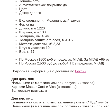
Тональность
Антистатическое покрытие
да
Цвет
Декор
дерево
Вид соединения
Механический замок
Фаска
да
Длина, мм
1220
Ширина, мм
183
Толщина, мм
4 мм
Толщина защитного слоя, мм
0.5
Метраж упаковки, м²
2,23
Штук в упаковке
10
Вес, кг
17
По Москве (1500 руб в пределах МКАД. За МКАД +65 ру
По России (1500 руб до любой ТК в пределах МКАД)
Подробная информация о доставке по
России
.
Для физ. лиц
Наличными (в магазине или при получении товара)
Картами Master Card и Visa (в магазине)
Банковским платежом
Для юр. лиц
Безналичная оплата по выставленному счету. С НДС или бе
Наличными (в магазине или при получении товара), при на