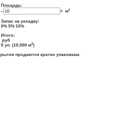
Площадь:
2
–
+
м
Запас на укладку:
0%
5%
10%
Итого:
руб
2
5
уп. (
10,000
м
)
крытия продаются кратно упаковкам.