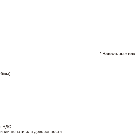
* Напольные по
б/км)
з НДС.
личии печати или доверенности