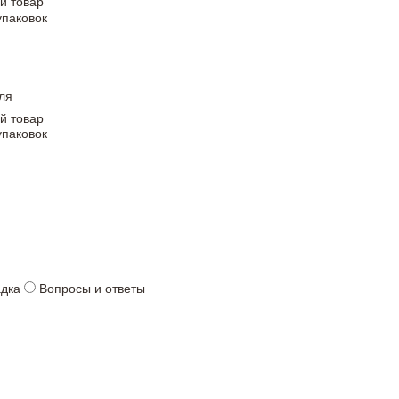
й товар
упаковок
ля
й товар
упаковок
адка
Вопросы и ответы