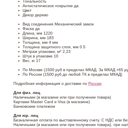
Тональность
Антистатическое покрытие
да
Цвет
Декор
дерево
Вид соединения
Механический замок
Фаска
да
Длина, мм
1220
Ширина, мм
183
Толщина, мм
4 мм
Толщина защитного слоя, мм
0.5
Метраж упаковки, м²
2,23
Штук в упаковке
10
Вес, кг
17
По Москве (1500 руб в пределах МКАД. За МКАД +65 ру
По России (1500 руб до любой ТК в пределах МКАД)
Подробная информация о доставке по
России
.
Для физ. лиц
Наличными (в магазине или при получении товара)
Картами Master Card и Visa (в магазине)
Банковским платежом
Для юр. лиц
Безналичная оплата по выставленному счету. С НДС или бе
Наличными (в магазине или при получении товара), при на