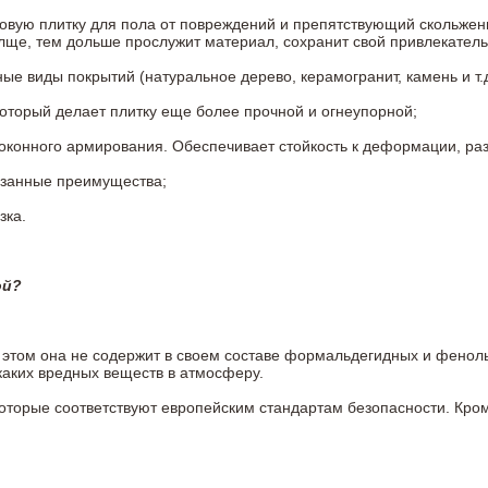
овую плитку для пола от повреждений и препятствующий скольжен
олще, тем дольше прослужит материал, сохранит свой привлекатель
 виды покрытий (натуральное дерево, керамогранит, камень и т.д
который делает плитку еще более прочной и огнеупорной;
конного армирования. Обеспечивает стойкость к деформации, разр
азанные преимущества;
зка.
ой?
ри этом она не содержит в своем составе формальдегидных и фено
каких вредных веществ в атмосферу.
 которые соответствуют европейским стандартам безопасности. К