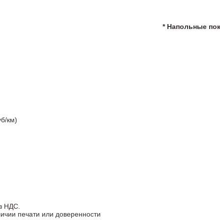
* Напольные по
б/км)
з НДС.
личии печати или доверенности