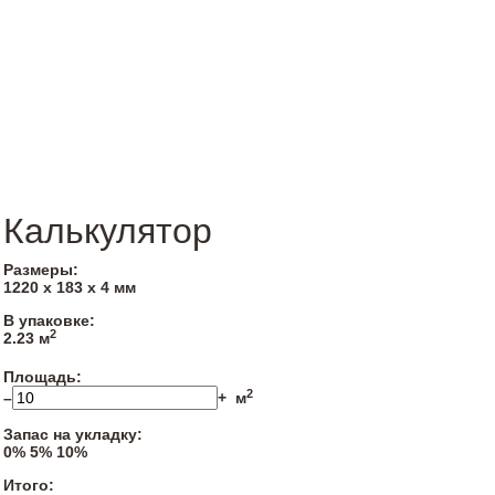
Калькулятор
Размеры:
1220 х 183 х 4 мм
В упаковке:
2
2.23 м
Площадь:
2
–
+
м
Запас на укладку:
0%
5%
10%
Итого: