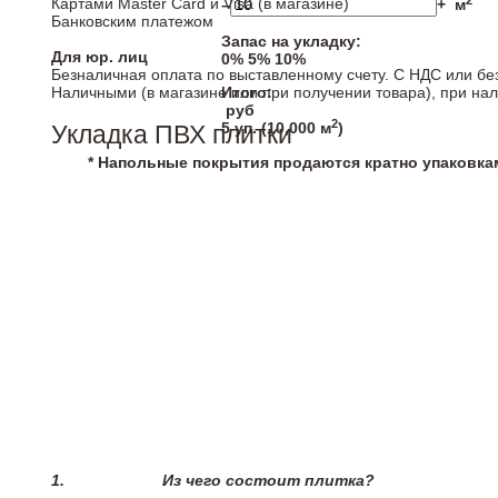
2
Картами Master Card и Visa (в магазине)
–
+
м
Банковским платежом
Запас на укладку:
Для юр. лиц
0%
5%
10%
Безналичная оплата по выставленному счету. С НДС или бе
Наличными (в магазине или при получении товара), при на
Итого:
руб
2
5
уп. (
10,000
м
)
Укладка ПВХ плитки
* Напольные покрытия продаются кратно упаковка
1.
Из чего состоит плитка?