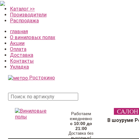
Каталог >>
Производители
Распродажа
главная
О виниловых полах
Акции
Оплата
Доставка
Контакты
Укладка
Ростокино
поиск
САЛОН
товара
Работаем
ежедневно
В шоуруме Р
с 10:00 до
21:00
Доставка без
выходных!