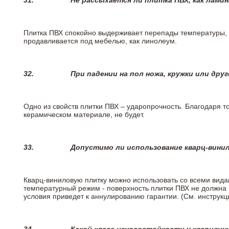
31.
Не рассыхается ли плитка ПВХ, как лами
Плитка ПВХ спокойно выдерживает перепады температуры, т.
продавливается под мебелью, как линолеум.
32.
При падении на пол ножа, кружки или дру
Одно из свойств плитки ПВХ – ударопрочность. Благодаря то
керамическом материале, не будет.
33.
Допустимо ли использование кварц-вини
Кварц-виниловую плитку можно использовать со всеми вида
температурный режим - поверхность плитки ПВХ не должна 
условия приведет к аннулированию гарантии. (См. инструк