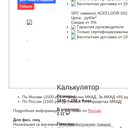
Доставка в подарок
Бесплатная доставка от 10
Скидка
SPC ламинат ACEFLOOR 002-
2
Цена:
руб/м
Скидки от 3%
Гарантия производителя
Только сертифицированны
Бесплатная доставка от 10
Калькулятор
Размеры:
По Москве (1500 руб в пределах МКАД. За МКАД +65 ру
1545 х 228 х 6 мм
По России (1500 руб до любой ТК в пределах МКАД)
В упаковке:
Подробная информация о доставке по
России
.
2
2.11 м
Для физ. лиц
Площадь:
Наличными (в магазине или при получении товара)