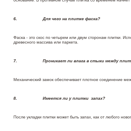
основание. В противном случае плитка со временем начнет
6.
Для чего на плитке
фаска?
Фаска - это скос по четырем или двум сторонам плитки. Ис
древесного массива или паркета.
7.
Проникает ли влага в стыки между пли
Механический замок обеспечивает плотное соединение межд
8.
Имеется ли у плитки
запах?
После укладки плитки может быть запах, как от любого но