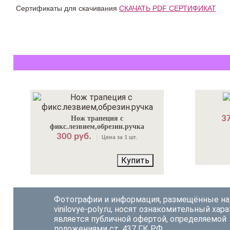
Сертификаты для скачивания
СКАЧАТЬ PDF СЕРТИФИКАТ
37
Нож трапеция с
фикс.лезвием,обрезин.ручка
300 руб.
Цена за 1 шт.
Купить
Фотографии и информация, размещённые на
vinilovye-poly.ru, носят ознакомительный хара
является публичной офертой, определяемой
положениями ст. 437 ГК РФ.