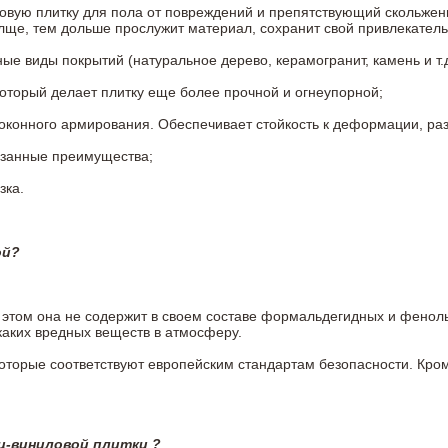
овую плитку для пола от повреждений и препятствующий скольжен
олще, тем дольше прослужит материал, сохранит свой привлекатель
 виды покрытий (натуральное дерево, керамогранит, камень и т.д
который делает плитку еще более прочной и огнеупорной;
конного армирования. Обеспечивает стойкость к деформации, разр
азанные преимущества;
зка.
ой?
ри этом она не содержит в своем составе формальдегидных и фено
каких вредных веществ в атмосферу.
 которые соответствуют европейским стандартам безопасности. К
ц-виниловой плитки ?