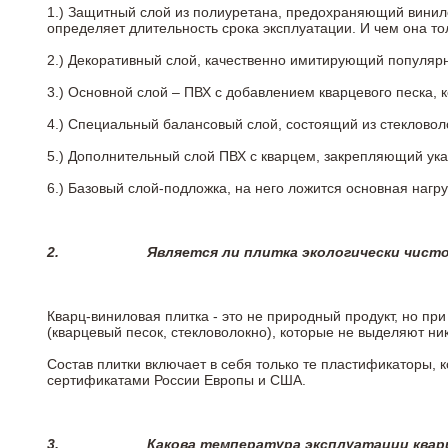
1.) Защитный слой из полиуретана, предохраняющий винил
определяет длительность срока эксплуатации. И чем она т
2.)
Декоративный слой, качественно имитирующий популярные
3.)
Основной слой – ПВХ с добавлением кварцевого песка, 
4.)
Специальный балансовый слой, состоящий из стекловоло
5.)
Дополнительный слой ПВХ с кварцем, закрепляющий ук
6.)
Базовый слой-подложка, на него ложится основная нагру
2.
Является ли плитка экологически чист
Кварц-виниловая плитка - это не природный продукт, но п
(кварцевый песок, стекловолокно), которые не выделяют ни
Состав плитки включает в себя только те пластификаторы,
сертификатами России Европы и США.
3.
Какова температура эксплуатации квар