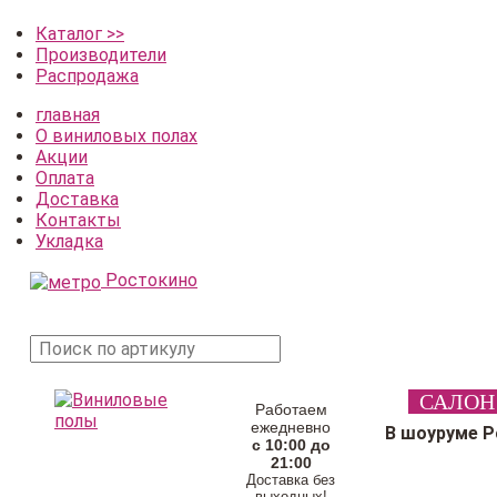
Каталог >>
Производители
Распродажа
главная
О виниловых полах
Акции
Оплата
Доставка
Контакты
Укладка
Ростокино
поиск
САЛОН
товара
Работаем
ежедневно
В шоуруме 
с 10:00 до
21:00
Доставка без
выходных!