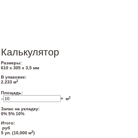
Калькулятор
Размеры:
610 х 305 х 3,5 мм
В упаковке:
2
2.233 м
Площадь:
2
–
+
м
Запас на укладку:
0%
5%
10%
Итого:
руб
2
5
уп. (
10,000
м
)