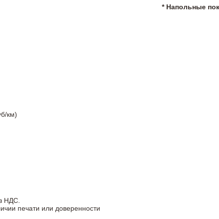
* Напольные по
б/км)
з НДС.
личии печати или доверенности