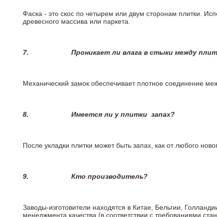
Фаска - это скос по четырем или двум сторонам плитки. Ис
древесного массива или паркета.
7.
Проникает ли влага в стыки между пли
Механический замок обеспечивает плотное соединение межд
8.
Имеется ли у плитки
запах?
После укладки плитки может быть запах, как от любого но
9.
Кто производитель?
Заводы-изготовители находятся в Китае, Бельгии, Голланд
менеджмента качества (в соответствии с требованиями стан