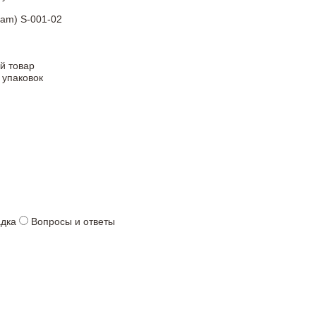
eam) S-001-02
й товар
 упаковок
адка
Вопросы и ответы