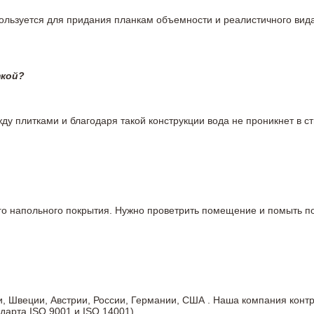
пользуется для придания планкам объемности и реалистичного вид
ткой?
у плитками и благодаря такой конструкции вода не проникнет в ст
вого напольного покрытия. Нужно проветрить помещение и помыть
ии, Швеции, Австрии, России, Германии, США . Наша компания кон
дарта ISO 9001 и ISO 14001).