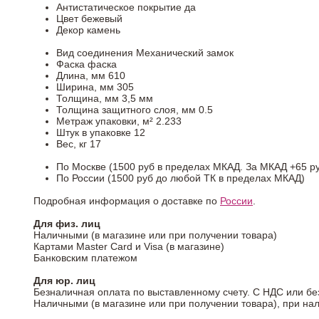
Антистатическое покрытие
да
Цвет
бежевый
Декор
камень
Вид соединения
Механический замок
Фаска
фаска
Длина, мм
610
Ширина, мм
305
Толщина, мм
3,5 мм
Толщина защитного слоя, мм
0.5
Метраж упаковки, м²
2.233
Штук в упаковке
12
Вес, кг
17
По Москве (1500 руб в пределах МКАД. За МКАД +65 ру
По России (1500 руб до любой ТК в пределах МКАД)
Подробная информация о доставке по
России
.
Для физ. лиц
Наличными (в магазине или при получении товара)
Картами Master Card и Visa (в магазине)
Банковским платежом
Для юр. лиц
Безналичная оплата по выставленному счету. С НДС или бе
Наличными (в магазине или при получении товара), при на