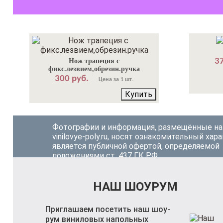
37
Нож трапеция с
фикс.лезвием,обрезин.ручка
300 руб.
Цена за 1 шт.
Купить
Фотографии и информация, размещённые на
vinilovye-poly.ru, носят ознакомительный хара
является публичной офертой, определяемой
положениями ст. 437 ГК РФ.
НАШ ШОУРУМ
Приглашаем посетить наш шоу-
рум виниловых напольных