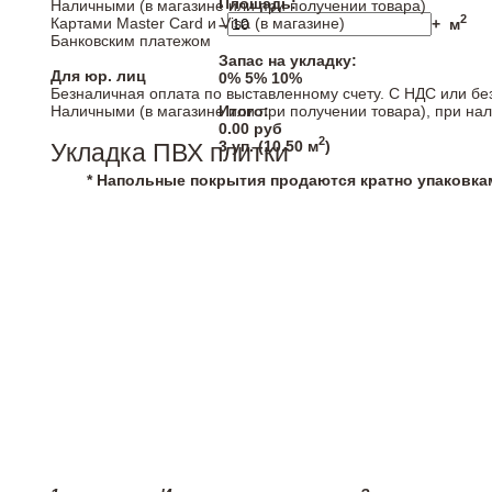
Площадь:
Наличными (в магазине или при получении товара)
2
Картами Master Card и Visa (в магазине)
–
+
м
Банковским платежом
Запас на укладку:
Для юр. лиц
0%
5%
10%
Безналичная оплата по выставленному счету. С НДС или бе
Наличными (в магазине или при получении товара), при на
Итого:
0.00
руб
2
3
уп. (
10.50
м
)
Укладка ПВХ плитки
* Напольные покрытия продаются кратно упаковка