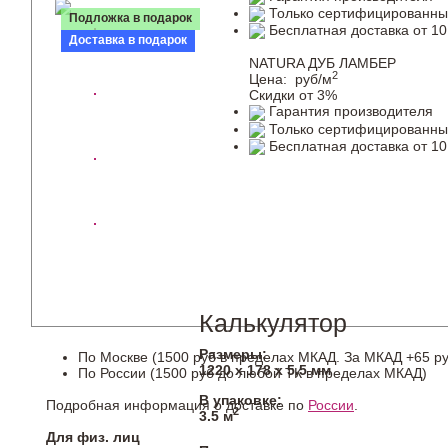
Только сертифицированны
Подложка в подарок
Бесплатная доставка от 10
Доставка в подарок
NATURA ДУБ ЛАМБЕР
2
Цена:
руб/м
Скидки от 3%
Гарантия производителя
Только сертифицированны
Бесплатная доставка от 10
Калькулятор
Размеры:
По Москве (1500 руб в пределах МКАД. За МКАД +65 ру
1220 х 178 х 5,5 мм
По России (1500 руб до любой ТК в пределах МКАД)
В упаковке:
Подробная информация о доставке по
России
.
2
3.5 м
Для физ. лиц