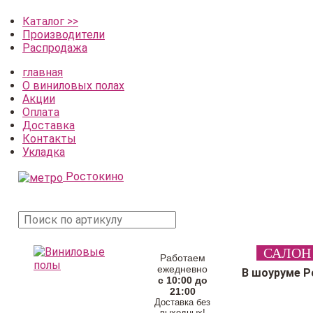
Каталог >>
Производители
Распродажа
главная
О виниловых полах
Акции
Оплата
Доставка
Контакты
Укладка
Ростокино
поиск
САЛОН
товара
Работаем
ежедневно
В шоуруме Р
с 10:00 до
21:00
Доставка без
выходных!