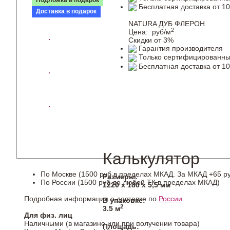
Подложка в подарок
Бесплатная доставка от 10
Доставка в подарок
NATURA ДУБ ФЛЕРОН
2
Цена:
руб/м
Скидки от 3%
Гарантия производителя
Только сертифицированны
Бесплатная доставка от 10
Калькулятор
По Москве (1500 руб в пределах МКАД. За МКАД +65 ру
Размеры:
По России (1500 руб до любой ТК в пределах МКАД)
1220 х 180 х 5,5 мм
Подробная информация о доставке по
России
.
В упаковке:
2
3.5 м
Для физ. лиц
Наличными (в магазине или при получении товара)
Площадь: