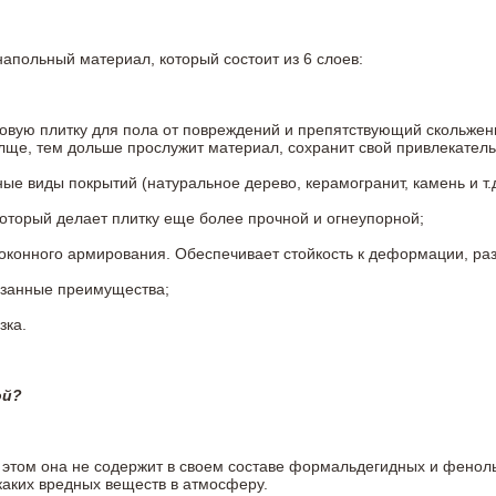
напольный материал, который состоит из 6 слоев:
овую плитку для пола от повреждений и препятствующий скольжен
олще, тем дольше прослужит материал, сохранит свой привлекатель
 виды покрытий (натуральное дерево, керамогранит, камень и т.д
который делает плитку еще более прочной и огнеупорной;
конного армирования. Обеспечивает стойкость к деформации, разр
азанные преимущества;
зка.
ой?
ри этом она не содержит в своем составе формальдегидных и фено
каких вредных веществ в атмосферу.