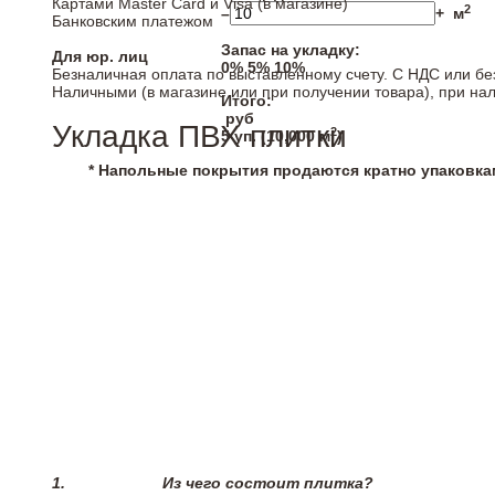
Картами Master Card и Visa (в магазине)
2
–
+
м
Банковским платежом
Запас на укладку:
Для юр. лиц
0%
5%
10%
Безналичная оплата по выставленному счету. С НДС или бе
Наличными (в магазине или при получении товара), при на
Итого:
руб
Укладка ПВХ плитки
2
5
уп. (
10,000
м
)
* Напольные покрытия продаются кратно упаковка
1.
Из чего состоит плитка?