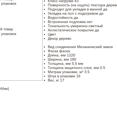
Класс нагрузки
43
 упаковок
Поверхность (на ощупь)
текстура дерев
Подходит для укладки в ванной
да
Укладка на пол c подогревом
да
Водостойкость
да
Встроенная подложка
нет
Тональность
умеренно-светлый
й товар
Антистатическое покрытие
да
 упаковок
Цвет
Декор
дерево
Вид соединения
Механический замок
Фаска
фаска
Длина, мм
1220
Ширина, мм
180
Толщина, мм
5,5 мм
Толщина защитного слоя, мм
0.5
Метраж упаковки, м²
3.5
Штук в упаковке
16
Вес, кг
17
б/км)