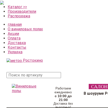
Каталог >>
Производители
Распродажа
главная
О виниловых полах
Акции
Оплата
Доставка
Контакты
Укладка
Ростокино
поиск
САЛОН
товара
Работаем
ежедневно
В шоуруме 
с 10:00 до
21:00
Доставка без
выходных!