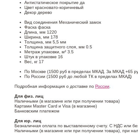
Антистатическое покрытие
да
Цвет
красновато-коричневый
Декор
дерево
Вид соединения
Механический замок
Фаска
фаска
Длина, мм
1220
Ширина, мм
178
Толщина, мм
5,5 мм
Толщина защитного слоя, мм
0.5
Метраж упаковки, м²
3.5
Штук в упаковке
16
Вес, кг
17
По Москве (1500 руб в пределах МКАД. За МКАД +65 ру
По России (1500 руб до любой ТК в пределах МКАД)
Подробная информация о доставке по
России
.
Для физ. лиц
Наличными (в магазине или при получении товара)
Картами Master Card и Visa (в магазине)
Банковским платежом
Для юр. лиц
Безналичная оплата по выставленному счету. С НДС или бе
Наличными (в магазине или при получении товара), при на