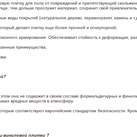
овую плитку для пола от повреждений и препятствующий скольжен
олще, тем дольше прослужит материал, сохранит свой привлекатель
 виды покрытий (натуральное дерево, керамогранит, камень и т.д
который делает плитку еще более прочной и огнеупорной;
конного армирования. Обеспечивает стойкость к деформации, разр
азанные преимущества;
зка.
ой?
ри этом она не содержит в своем составе формальдегидных и фено
каких вредных веществ в атмосферу.
 которые соответствуют европейским стандартам безопасности. К
ц-виниловой плитки ?