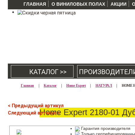
ГЛАВНАЯ
О ВИНИЛОВЫХ ПОЛАХ
АКЦИИ
КАТАЛОГ >>
ПРОИЗВОДИТЕЛ
Главная
|
Каталог
|
Home Expert
|
НАТУРАЛ
|
HOME E
< Предыдущий артикул
Home Expert 2180-01 Ду
Следующий артикул >
Гарантия производителя
Только сертифицированны