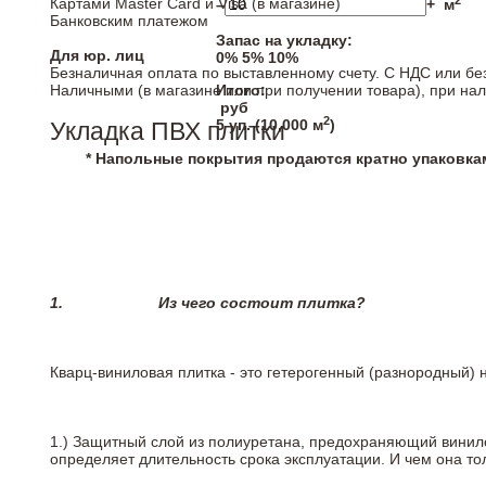
2
Картами Master Card и Visa (в магазине)
–
+
м
Банковским платежом
Запас на укладку:
Для юр. лиц
0%
5%
10%
Безналичная оплата по выставленному счету. С НДС или бе
Наличными (в магазине или при получении товара), при на
Итого:
руб
2
5
уп. (
10,000
м
)
Укладка ПВХ плитки
* Напольные покрытия продаются кратно упаковка
1.
Из чего состоит плитка?
Кварц-виниловая плитка - это гетерогенный (разнородный) 
1.) Защитный слой из полиуретана, предохраняющий винил
определяет длительность срока эксплуатации. И чем она т