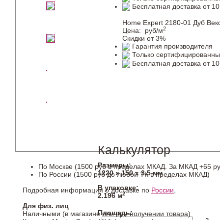
Бесплатная доставка от 10
Home Expert 2180-01 Дуб Век
2
Цена:
руб/м
Скидки от 3%
Гарантия производителя
Только сертифицированны
Бесплатная доставка от 10
Калькулятор
Размеры:
По Москве (1500 руб в пределах МКАД. За МКАД +65 ру
1220 х 150 х 3,5 мм
По России (1500 руб до любой ТК в пределах МКАД)
В упаковке:
Подробная информация о доставке по
России
.
2
2.196 м
Для физ. лиц
Площадь:
Наличными (в магазине или при получении товара)