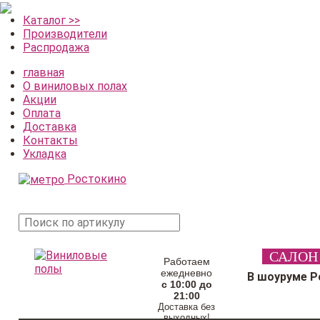
Каталог >>
Производители
Распродажа
главная
О виниловых полах
Акции
Оплата
Доставка
Контакты
Укладка
Ростокино
поиск
САЛОН
товара
Работаем
ежедневно
В шоуруме Р
с 10:00 до
21:00
Доставка без
выходных!