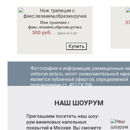
37
Нож трапеция с
фикс.лезвием,обрезин.ручка
300 руб.
Цена за 1 шт.
Купить
Фотографии и информация, размещённые на
vinilovye-poly.ru, носят ознакомительный хара
является публичной офертой, определяемой
положениями ст. 437 ГК РФ.
НАШ ШОУРУМ
Приглашаем посетить наш шоу-
рум виниловых напольных
покрытий в Москве. Вы сможете