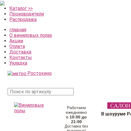
Каталог >>
Производители
Распродажа
главная
О виниловых полах
Акции
Оплата
Доставка
Контакты
Укладка
Ростокино
поиск
САЛОН
товара
Работаем
ежедневно
В шоуруме Р
с 10:00 до
21:00
Доставка без
выходных!