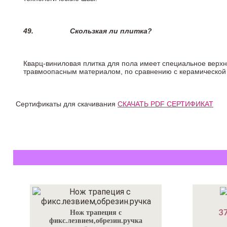
49.
Скользкая ли плитка?
Кварц-виниловая плитка для пола имеет специальное верх
травмоопасным материалом, по сравнению с керамической
Сертификаты для скачивания
СКАЧАТЬ PDF СЕРТИФИКАТ
37
Нож трапеция с
фикс.лезвием,обрезин.ручка