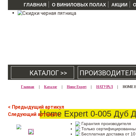
ГЛАВНАЯ
О ВИНИЛОВЫХ ПОЛАХ
АКЦИИ
КАТАЛОГ >>
ПРОИЗВОДИТЕЛ
Главная
|
Каталог
|
Home Expert
|
НАТУРАЛ
|
HOME E
< Предыдущий артикул
Home Expert 0-005 Дуб 
Следующий артикул >
Гарантия производителя
Только сертифицированны
Бесплатная доставка от 10