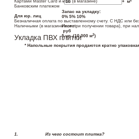
2
Картами Master Card и Visa (в магазине)
–
+
м
Банковским платежом
Запас на укладку:
Для юр. лиц
0%
5%
10%
Безналичная оплата по выставленному счету. С НДС или бе
Наличными (в магазине или при получении товара), при на
Итого:
руб
2
5
уп. (
10,000
м
)
Укладка ПВХ плитки
* Напольные покрытия продаются кратно упаковка
1.
Из чего состоит плитка?