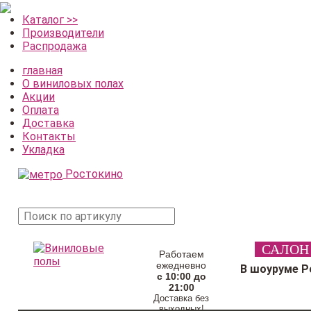
Каталог >>
Производители
Распродажа
главная
О виниловых полах
Акции
Оплата
Доставка
Контакты
Укладка
Ростокино
поиск
САЛОН
товара
Работаем
ежедневно
В шоуруме Р
с 10:00 до
21:00
Доставка без
выходных!