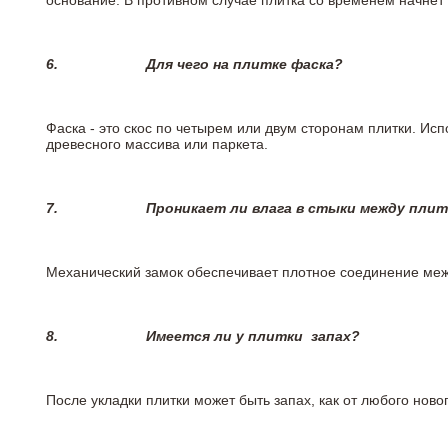
основание. В противном случае плитка со временем начнет
6.
Для чего на плитке
фаска?
Фаска - это скос по четырем или двум сторонам плитки. Ис
древесного массива или паркета.
7.
Проникает ли влага в стыки между пли
Механический замок обеспечивает плотное соединение межд
8.
Имеется ли у плитки
запах?
После укладки плитки может быть запах, как от любого но