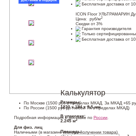
Доставка в подарок
Бесплатная доставка от 10
ICON Floor УЛЬТРАМАРИН Ду
2
Цена:
руб/м
Скидки от 3%
Гарантия производителя
Только сертифицированны
Бесплатная доставка от 10
Калькулятор
Размеры:
По Москве (1500 руб в пределах МКАД. За МКАД +65 ру
1220 х 184 х 3,5 мм
По России (1500 руб до любой ТК в пределах МКАД)
В упаковке:
Подробная информация о доставке по
России
.
2
2.245 м
Для физ. лиц
Площадь:
Наличными (в магазине или при получении товара)