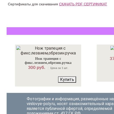
Сертификаты для скачивания
СКАЧАТЬ PDF СЕРТИФИКАТ
37
Нож трапеция с
фикс.лезвием,обрезин.ручка
300 руб.
Цена за 1 шт.
Купить
Фотографии и информация, размещённые на
vinilovye-poly.ru, носят ознакомительный хара
является публичной офертой, определяемой
положениями ст. 437 ГК РФ.