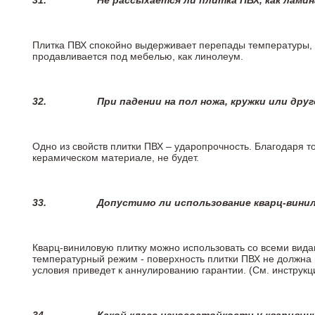
31.
Не рассыхается ли плитка ПВХ, как лами
Плитка ПВХ спокойно выдерживает перепады температуры, т.
продавливается под мебелью, как линолеум.
32.
При падении на пол ножа, кружки или дру
Одно из свойств плитки ПВХ – ударопрочность. Благодаря то
керамическом материале, не будет.
33.
Допустимо ли использование кварц-вини
Кварц-виниловую плитку можно использовать со всеми вида
температурный режим - поверхность плитки ПВХ не должна 
условия приведет к аннулированию гарантии. (См. инструк