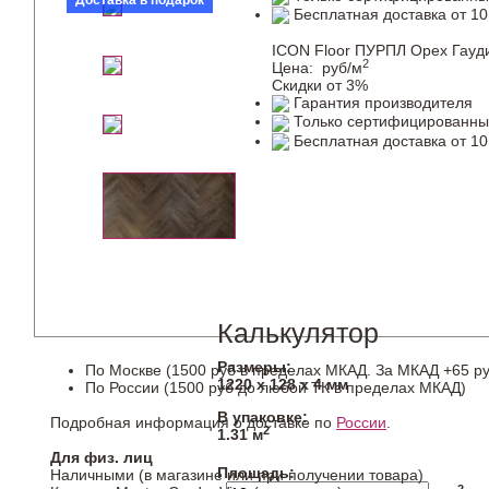
Доставка в подарок
Бесплатная доставка от 10
ICON Floor ПУРПЛ Орех Гауди
2
Цена:
руб/м
Скидки от 3%
Гарантия производителя
Только сертифицированны
Бесплатная доставка от 10
Калькулятор
Размеры:
По Москве (1500 руб в пределах МКАД. За МКАД +65 ру
1220 х 128 х 4 мм
По России (1500 руб до любой ТК в пределах МКАД)
В упаковке:
Подробная информация о доставке по
России
.
2
1.31 м
Для физ. лиц
Площадь:
Наличными (в магазине или при получении товара)