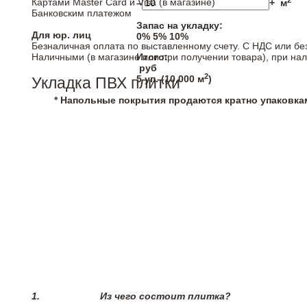
2
Картами Master Card и Visa (в магазине)
–
+
м
Банковским платежом
Запас на укладку:
Для юр. лиц
0%
5%
10%
Безналичная оплата по выставленному счету. С НДС или бе
Наличными (в магазине или при получении товара), при на
Итого:
руб
2
5
уп. (
10,000
м
)
Укладка ПВХ плитки
* Напольные покрытия продаются кратно упаковка
1.
Из чего состоит плитка?