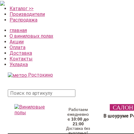
Каталог >>
Производители
Распродажа
главная
О виниловых полах
Акции
Оплата
Доставка
Контакты
Укладка
Ростокино
поиск
САЛОН
товара
Работаем
ежедневно
В шоуруме Р
с 10:00 до
21:00
Доставка без
выходных!