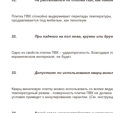
31.
Не рассыхается ли плитка ПВХ, как лами
Плитка ПВХ спокойно выдерживает перепады температуры, т.
продавливается под мебелью, как линолеум.
32.
При падении на пол ножа, кружки или дру
Одно из свойств плитки ПВХ – ударопрочность. Благодаря то
керамическом материале, не будет.
33.
Допустимо ли использование кварц-вини
Кварц-виниловую плитку можно использовать со всеми вида
температурный режим - поверхность плитки ПВХ не должна 
условия приведет к аннулированию гарантии. (См. инструк