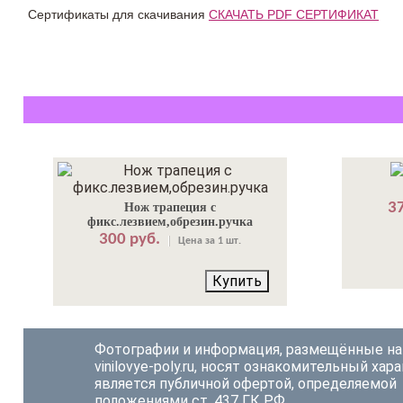
Сертификаты для скачивания
СКАЧАТЬ PDF СЕРТИФИКАТ
37
Нож трапеция с
фикс.лезвием,обрезин.ручка
300 руб.
Цена за 1 шт.
Купить
Фотографии и информация, размещённые на
vinilovye-poly.ru, носят ознакомительный хара
является публичной офертой, определяемой
положениями ст. 437 ГК РФ.